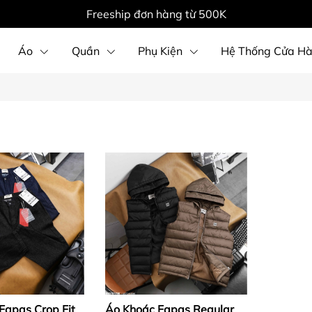
Freeship đơn hàng từ 500K
Áo
Quần
Phụ Kiện
Hệ Thống Cửa H
Fapas Crop Fit
Áo Khoác Fapas Regular