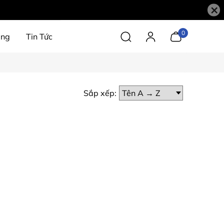
×
0
àng
Tin Tức
Sắp xếp: