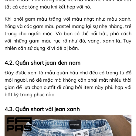
tất cả các tông màu khi kết hợp với nó.
Khi phối gam màu trắng với màu nhạt như: màu xanh,
hồng và các gam màu pastel mang lại sự nhẹ nhàng, trẻ
trung cho người mặc. Và bạn có thể nổi bật, phá cách
với những gam màu rực rỡ như đỏ, vàng, xanh lá…Tuy
nhiên cần sử dụng kĩ vì dễ bị bẩn.
4.2. Quần short jean đen nam
Đây được xem là mẫu quần hầu như đều có trong tủ đồ
mỗi người, nó dễ mặc mà không cần phải mất nhiều thời
gian để lựa chọn outfit đi cùng bởi item này phù hợp với
bất kỳ trang phục nào.
4.3. Quần short vải jean xanh