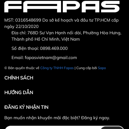
MST: 0316548699 Do sở kế hoạch và đầu tư TP.HCM cấp
ngày 22/10/2020
Địa chỉ: 768D Sư Vạn Hạnh nối dài, Phường Hòa Hưng,
Thành phố Hồ Chí Minh, Việt Nam
Số điện thoại:
0898.469.000
Email:
fapasvietnam@gmail.com
© Bản quyền thuộc về
Công ty TNHH Fapas
| Cung cấp bởi
Sapo
CHÍNH SÁCH
HƯỚNG DẪN
ĐĂNG KÝ NHẬN TIN
Bạn muốn nhận khuyến mãi đặc biệt? Đăng ký ngay.