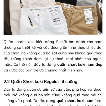
Quần shorts kaki kiểu dáng Slimfit ôm dành cho nam
thường có thiết kế với các đường ôm nhẹ theo chiều dài
của chân, nó không quá bó sát cũng như không quá rộng
rãi, thùng thình đem lại sự thoải mái nhất cho người
mặc. Có thể nói, đây là dáng
quần short kaki nam đẹp
và được các bạn trẻ ưa chuộng nhất hiện nay.
2.2 Quần Short kaki Regular fit suông
Đây là dáng quần ưu tiên sự vừa vặn, phù hợp và thoải
mái. Nó không quá bó sát, cũng không quá rộng mà chỉ
suông vừa phải. Do đó, dáng
quần short kaki nam
form