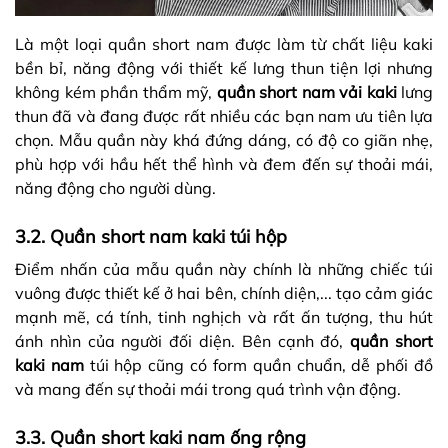
Là một loại quần short nam được làm từ chất liệu kaki
bền bỉ, năng động với thiết kế lưng thun tiện lợi nhưng
không kém phần thẩm mỹ,
quần short nam vải kaki
lưng
thun đã và đang được rất nhiều các bạn nam ưu tiên lựa
chọn. Mẫu quần này khá đứng dáng, có độ co giãn nhẹ,
phù hợp với hầu hết thể hình và đem đến sự thoải mái,
năng động cho người dùng.
3.2. Quần short nam kaki túi hộp
Điểm nhấn của mẫu quần này chính là những chiếc túi
vuông được thiết kế ở hai bên, chính diện,... tạo cảm giác
mạnh mẽ, cá tính, tinh nghịch và rất ấn tượng, thu hút
ánh nhìn của người đối diện. Bên cạnh đó,
quần short
kaki nam
túi hộp cũng có form quần chuẩn, dễ phối đồ
và mang đến sự thoải mái trong quá trình vận động.
3.3. Quần short kaki nam ống rộng