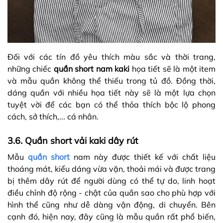
Đối với các tín đồ yêu thích màu sắc và thời trang,
những chiếc
quần short nam kaki
họa tiết sẽ là một item
và mẫu quần không thể thiếu trong tủ đồ. Đồng thời,
dáng quần với nhiều họa tiết này sẽ là một lựa chọn
tuyệt vời để các bạn có thể thỏa thích bộc lộ phong
cách, sở thích,... cá nhân.
3.6. Quần short vải kaki dây rút
Mẫu
quần short
nam này được thiết kế với chất liệu
thoáng mát, kiểu dáng vừa vặn, thoải mái và được trang
bị thêm dây rút để người dùng có thể tự do, linh hoạt
điều chỉnh độ rộng - chật của quần sao cho phù hợp với
hình thể cũng như dễ dàng vận động, di chuyển. Bên
cạnh đó, hiện nay, đây cũng là mẫu quần rất phổ biến,