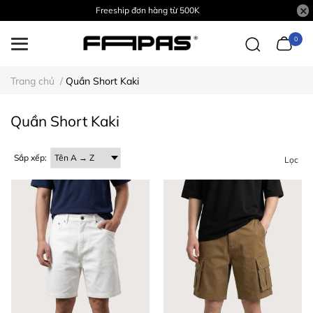
Freeship đơn hàng từ 500K
0
Trang chủ
/
Quần Short Kaki
Quần Short Kaki
Sắp xếp:
Lọc