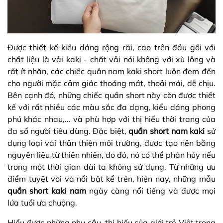
Được thiết kế kiểu dáng rộng rãi, cao trên đầu gối với
chất liệu là vải kaki - chất vải nói không với xù lông và
rất ít nhăn, các chiếc quần nam kaki short luôn đem đến
cho người mặc cảm giác thoáng mát, thoải mái, dễ chịu.
Bên cạnh đó, những chiếc quần short này còn được thiết
kế với rất nhiều các màu sắc đa dạng, kiểu dáng phong
phú khác nhau,... và phù hợp với thị hiếu thời trang của
đa số người tiêu dùng. Đặc biệt,
quần short nam kaki
sử
dụng loại vải thân thiện môi trường, được tạo nên bằng
nguyên liệu từ thiên nhiên, do đó, nó có thể phân hủy nếu
trong một thời gian dài ta không sử dụng. Từ những ưu
điểm tuyệt vời và nổi bật kể trên, hiện nay, những mẫu
quần short kaki nam
ngày càng nổi tiếng và được mọi
lứa tuổi ưa chuộng.
Hiểu được những nhu cầu, thị hiếu của giới trẻ Việt trong