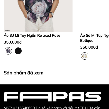
Bước 2:
Bước 3
:
Áo Sơ Mi Tay Ngắn Relaxed Rose
Áo Sơ Mi Tay Ng
Botique
350.000₫
350.000₫
Thừa/ thiếu sản phẩm
Sản phẩm không đúng với đơn hàng đã đặt
Sản phẩm bị hư hỏng khi nhìn bằng mắt thường
Sản phẩm đã xem
MST: 0316548699 Do sở kế hoạch và đầu tư TP.HCM cấp