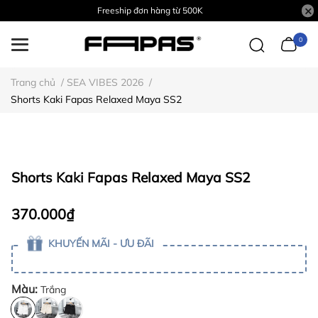
Freeship đơn hàng từ 500K
0
Trang chủ
/
SEA VIBES 2026
/
Shorts Kaki Fapas Relaxed Maya SS2
Shorts Kaki Fapas Relaxed Maya SS2
370.000₫
KHUYẾN MÃI - ƯU ĐÃI
Màu:
Trắng