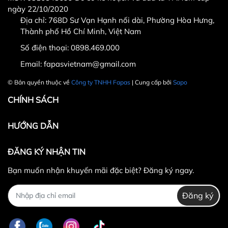
ngày 22/10/2020
Địa chỉ: 768D Sư Vạn Hạnh nối dài, Phường Hòa Hưng,
Thành phố Hồ Chí Minh, Việt Nam
Số điện thoại:
0898.469.000
Hotline CSKH: 090 376 9205
Thời gian: Thứ Hai đến Thứ Bảy, từ 8h30 đến 17h.
Email:
fapasvietnam@gmail.com
Fanpage:
FACEBOOK.COM/FAPAS.VN
© Bản quyền thuộc về
Công ty TNHH Fapas
| Cung cấp bởi
Sapo
CHÍNH SÁCH
HƯỚNG DẪN
ĐĂNG KÝ NHẬN TIN
Bạn muốn nhận khuyến mãi đặc biệt? Đăng ký ngay.
Đăng ký