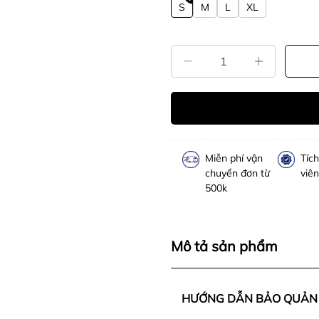
S
M
L
XL
Miễn phí vận
Tíc
chuyển đơn từ
viên
500k
Mô tả sản phẩm
HƯỚNG DẪN BẢO QUẢN