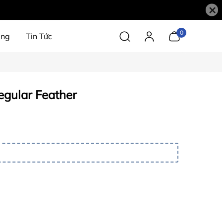
×
0
àng
Tin Tức
gular Feather