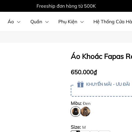
Freeship đơn hàng từ 500K
Áo
Quần
Phụ Kiện
Hệ Thống Cửa H
Áo Khoác Fapas Re
650.000₫
KHUYẾN MÃI - ƯU ĐÃI
Màu:
Đen
Size:
M