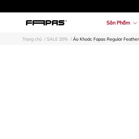
Sản Phẩm
Trang chủ
/
SALE 20%
/
Áo Khoác Fapas Regular Feather