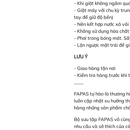
- Khi giặt không ngâm qu
- Giặt máy với chu kỳ tru
tay để giữ độ bền)
- Nên kết hợp nước xả v
- Không sử dụng hóa chất 
- Phơi trong bóng mát. Sấ
- Lộn ngược mặt trái để g
LƯU Ý
- Giao hàng tận nơi
- Kiểm tra hàng trước khi
____
FAPAS tự hào là thương hi
luôn cập nhật xu hướng t
hàng những sản phẩm chất
Bộ sưu tập FAPAS vô cùn
nhu cầu và sở thích của c