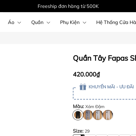
Freeship đơn hàng từ 500K
Áo
Quần
Phụ Kiện
Hệ Thống Cửa H
Quần Tây Fapas Sl
420.000₫
KHUYẾN MÃI - ƯU ĐÃI
Màu:
Xám Đậm
Size:
29