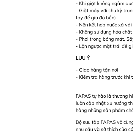
- Khi giặt không ngâm qu
- Giặt máy với chu kỳ tru
tay để giữ độ bền)
- Nên kết hợp nước xả v
- Không sử dụng hóa chất 
- Phơi trong bóng mát. Sấ
- Lộn ngược mặt trái để g
LƯU Ý
- Giao hàng tận nơi
- Kiểm tra hàng trước khi
____
FAPAS tự hào là thương hi
luôn cập nhật xu hướng t
hàng những sản phẩm chất
Bộ sưu tập FAPAS vô cùn
nhu cầu và sở thích của c