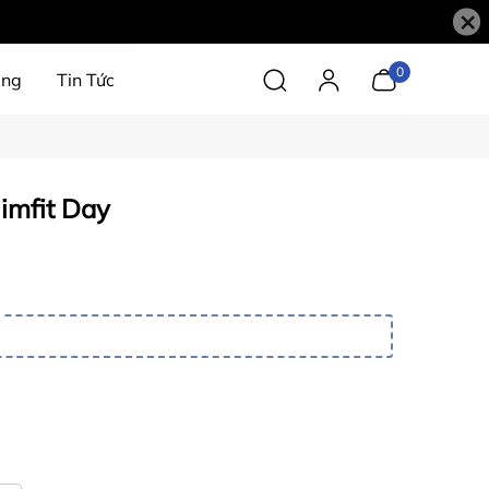
×
0
àng
Tin Tức
imfit Day