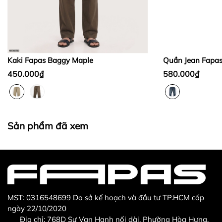
Bước 2:
Bước 3
:
Kaki Fapas Baggy Maple
Quần Jean Fapa
450.000₫
580.000₫
Thừa/ thiếu sản phẩm
Sản phẩm không đúng với đơn hàng đã đặt
Sản phẩm đã xem
Sản phẩm bị hư hỏng khi nhìn bằng mắt thường
MST: 0316548699 Do sở kế hoạch và đầu tư TP.HCM cấp
ngày 22/10/2020
Địa chỉ: 768D Sư Vạn Hạnh nối dài, Phường Hòa Hưng,