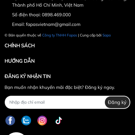
Thành phố Hồ Chí Minh, Việt Nam
Số điện thoại:
0898.469.000
Hotline CSKH: 090 376 9205
Email:
fapasvietnam@gmail.com
Thời gian: Thứ Hai đến Thứ Bảy, từ 8h30 đến 17h.
© Bản quyền thuộc về
Công ty TNHH Fapas
| Cung cấp bởi
Sapo
Fanpage:
FACEBOOK.COM/FAPAS.VN
CHÍNH SÁCH
HƯỚNG DẪN
ĐĂNG KÝ NHẬN TIN
Bạn muốn nhận khuyến mãi đặc biệt? Đăng ký ngay.
Đăng ký