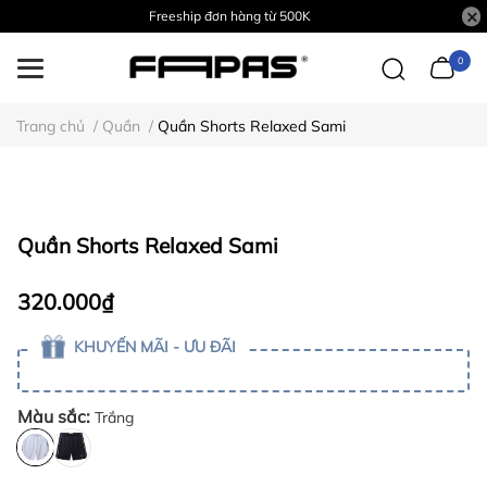
Freeship đơn hàng từ 500K
0
Trang chủ
/
Quần
/
Quần Shorts Relaxed Sami
Quần Shorts Relaxed Sami
320.000₫
KHUYẾN MÃI - ƯU ĐÃI
Màu sắc:
Trắng