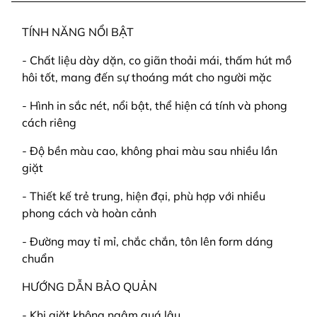
TÍNH NĂNG NỔI BẬT
- Chất liệu dày dặn, co giãn thoải mái, thấm hút mồ
hôi tốt, mang đến sự thoáng mát cho người mặc
- Hình in sắc nét, nổi bật, thể hiện cá tính và phong
cách riêng
- Độ bền màu cao, không phai màu sau nhiều lần
giặt
- Thiết kế trẻ trung, hiện đại, phù hợp với nhiều
phong cách và hoàn cảnh
- Đường may tỉ mỉ, chắc chắn, tôn lên form dáng
chuẩn
HƯỚNG DẪN BẢO QUẢN
- Khi giặt không ngâm quá lâu