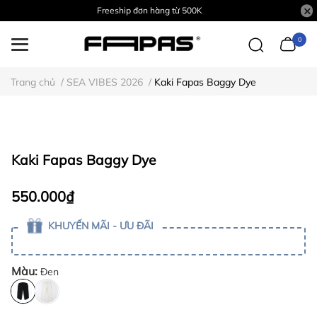
Freeship đơn hàng từ 500K
0
Trang chủ
/
SEA VIBES 2026
/
Kaki Fapas Baggy Dye
Kaki Fapas Baggy Dye
550.000₫
KHUYẾN MÃI - ƯU ĐÃI
Màu:
Đen