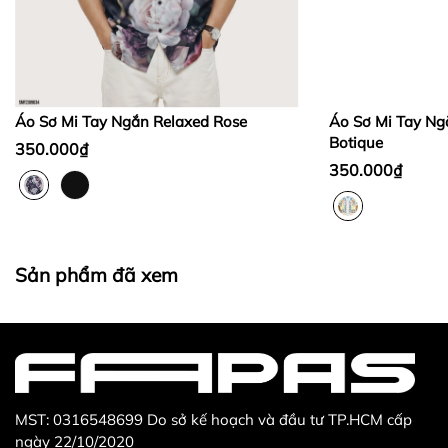
Bước 2:
Bước 3
:
Áo Sơ Mi Tay Ngắn Relaxed Rose
Áo Sơ Mi Tay Ng
Botique
350.000₫
350.000₫
Thừa/ thiếu sản phẩm
Sản phẩm không đúng với đơn hàng đã đặt
Sản phẩm bị hư hỏng khi nhìn bằng mắt thường
Sản phẩm đã xem
MST: 0316548699 Do sở kế hoạch và đầu tư TP.HCM cấp
ngày 22/10/2020