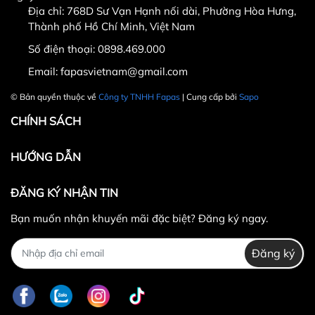
Địa chỉ: 768D Sư Vạn Hạnh nối dài, Phường Hòa Hưng,
Thành phố Hồ Chí Minh, Việt Nam
Số điện thoại:
0898.469.000
Hotline CSKH: 090 376 9205
Thời gian: Thứ Hai đến Thứ Bảy, từ 8h30 đến 17h.
Email:
fapasvietnam@gmail.com
Fanpage:
FACEBOOK.COM/FAPAS.VN
© Bản quyền thuộc về
Công ty TNHH Fapas
| Cung cấp bởi
Sapo
CHÍNH SÁCH
HƯỚNG DẪN
ĐĂNG KÝ NHẬN TIN
Bạn muốn nhận khuyến mãi đặc biệt? Đăng ký ngay.
Đăng ký