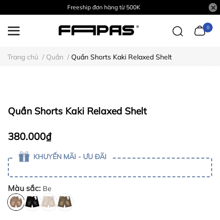
Freeship đơn hàng từ 500K
0
Trang chủ
/
Quần
/
Quần Shorts Kaki Relaxed Shelt
Quần Shorts Kaki Relaxed Shelt
380.000₫
KHUYẾN MÃI - ƯU ĐÃI
Màu sắc:
Be