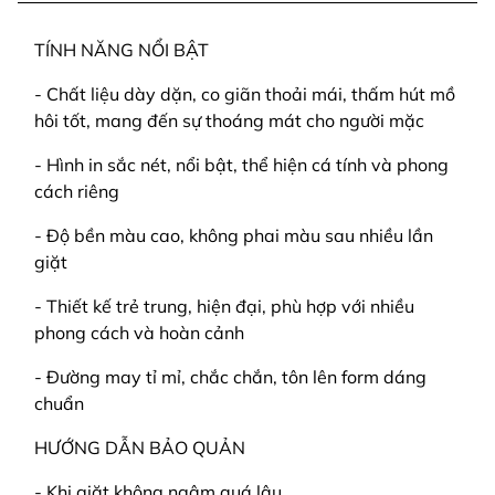
TÍNH NĂNG NỔI BẬT
- Chất liệu dày dặn, co giãn thoải mái, thấm hút mồ
hôi tốt, mang đến sự thoáng mát cho người mặc
- Hình in sắc nét, nổi bật, thể hiện cá tính và phong
cách riêng
- Độ bền màu cao, không phai màu sau nhiều lần
giặt
- Thiết kế trẻ trung, hiện đại, phù hợp với nhiều
phong cách và hoàn cảnh
- Đường may tỉ mỉ, chắc chắn, tôn lên form dáng
chuẩn
HƯỚNG DẪN BẢO QUẢN
- Khi giặt không ngâm quá lâu