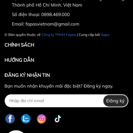
Thành phố Hồ Chí Minh, Việt Nam
Số điện thoại:
0898.469.000
Hotline CSKH: 090 376 9205
Email:
fapasvietnam@gmail.com
Thời gian: Thứ Hai đến Thứ Bảy, từ 8h30 đến 17h.
© Bản quyền thuộc về
Công ty TNHH Fapas
| Cung cấp bởi
Sapo
Fanpage:
FACEBOOK.COM/FAPAS.VN
CHÍNH SÁCH
HƯỚNG DẪN
ĐĂNG KÝ NHẬN TIN
Bạn muốn nhận khuyến mãi đặc biệt? Đăng ký ngay.
Đăng ký