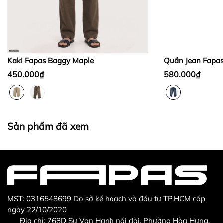
Bước 2:
Bước 3
:
Kaki Fapas Baggy Maple
Quần Jean Fapa
450.000₫
580.000₫
Thừa/ thiếu sản phẩm
Sản phẩm không đúng với đơn hàng đã đặt
Sản phẩm đã xem
Sản phẩm bị hư hỏng khi nhìn bằng mắt thường
MST: 0316548699 Do sở kế hoạch và đầu tư TP.HCM cấp
ngày 22/10/2020
Địa chỉ: 768D Sư Vạn Hạnh nối dài, Phường Hòa Hưng,