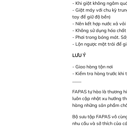
- Khi giặt không ngâm qu
- Giặt máy với chu kỳ tru
tay để giữ độ bền)
- Nên kết hợp nước xả v
- Không sử dụng hóa chất 
- Phơi trong bóng mát. Sấ
- Lộn ngược mặt trái để g
LƯU Ý
- Giao hàng tận nơi
- Kiểm tra hàng trước khi
____
FAPAS tự hào là thương hi
luôn cập nhật xu hướng t
hàng những sản phẩm chất
Bộ sưu tập FAPAS vô cùn
nhu cầu và sở thích của c