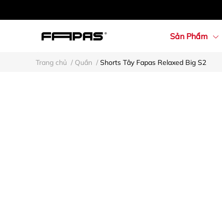
Sản Phẩm
Trang chủ
/
Quần
/
Shorts Tây Fapas Relaxed Big S2