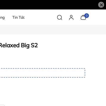
×
0
àng
Tin Tức
Relaxed Big S2