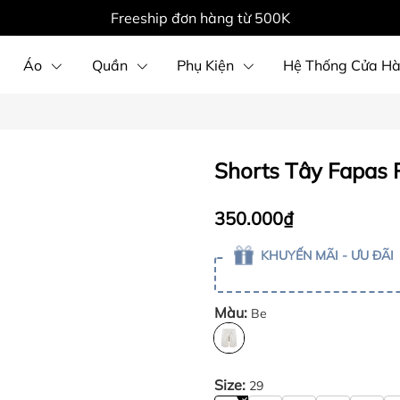
Freeship đơn hàng từ 500K
Áo
Quần
Phụ Kiện
Hệ Thống Cửa H
Shorts Tây Fapas 
350.000₫
KHUYẾN MÃI - ƯU ĐÃI
Màu:
Be
Size:
29