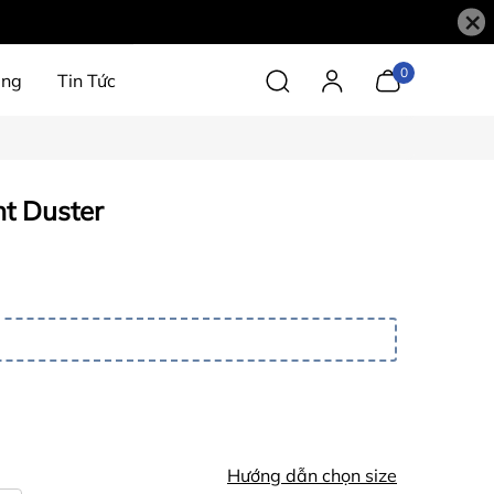
×
0
àng
Tin Tức
ht Duster
Hướng dẫn chọn size