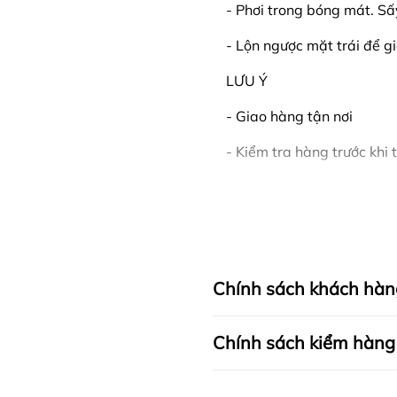
- Phơi trong bóng mát. Sấ
- Lộn ngược mặt trái để g
LƯU Ý
- Giao hàng tận nơi
- Kiểm tra hàng trước khi
____
FAPAS tự hào là thương hi
luôn cập nhật xu hướng t
hàng những sản phẩm chất
Chính sách khách hàn
Bộ sưu tập ÁO NAM của F
đáp ứng mọi nhu cầu và sở
Chính sách kiểm hàng
thun năng động, trẻ trung 
tất cả đều được FAPAS thi
đến sự hoàn hảo cho phon
I. CAM KẾT