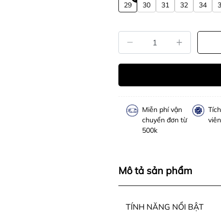
29
30
31
32
34
Miễn phí vận
Tíc
chuyển đơn từ
viên
500k
Mô tả sản phẩm
TÍNH NĂNG NỔI BẬT