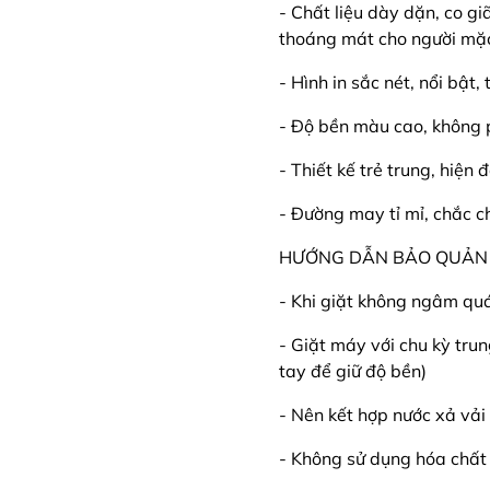
- Chất liệu dày dặn, co g
thoáng mát cho người mặ
- Hình in sắc nét, nổi bật,
- Độ bền màu cao, không 
- Thiết kế trẻ trung, hiện
- Đường may tỉ mỉ, chắc c
HƯỚNG DẪN BẢO QUẢN
- Khi giặt không ngâm qu
- Giặt máy với chu kỳ tru
tay để giữ độ bền)
- Nên kết hợp nước xả v
- Không sử dụng hóa chất 