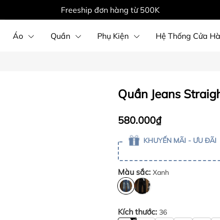
Freeship đơn hàng từ 500K
Áo
Quần
Phụ Kiện
Hệ Thống Cửa H
Quần Jeans Straig
580.000₫
KHUYẾN MÃI - ƯU ĐÃI
Màu sắc:
Xanh
Kích thước:
36