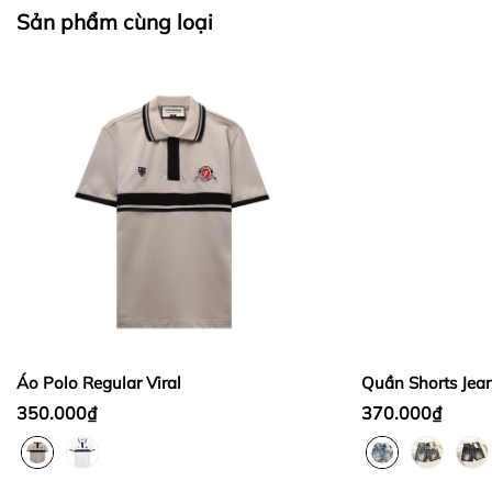
II. CHÍNH SÁCH KIỂM HÀNG
Sản phẩm cùng loại
Bước 1:
Bước 2:
Bước 3
:
Áo Polo Regular Viral
Quần Shorts Jea
350.000₫
370.000₫