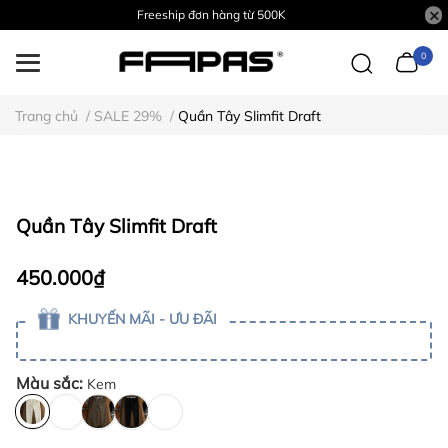
Freeship đơn hàng từ 500K
0
Trang chủ
/
SALE 29%
/
Quần Tây Slimfit Draft
Quần Tây Slimfit Draft
450.000₫
KHUYẾN MÃI - ƯU ĐÃI
Màu sắc:
Kem