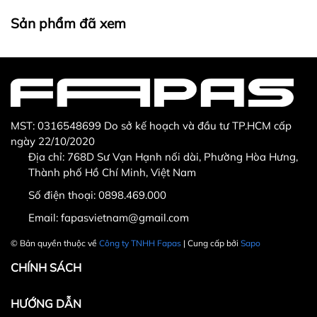
Thừa/ thiếu sản phẩm
Sản phẩm không đúng với đơn hàng đã đặt
Sản phẩm đã xem
Sản phẩm bị hư hỏng khi nhìn bằng mắt thường
MST: 0316548699 Do sở kế hoạch và đầu tư TP.HCM cấp
ngày 22/10/2020
Địa chỉ: 768D Sư Vạn Hạnh nối dài, Phường Hòa Hưng,
Thành phố Hồ Chí Minh, Việt Nam
Số điện thoại:
0898.469.000
Hotline CSKH: 090 376 9205
Email:
fapasvietnam@gmail.com
Thời gian: Thứ Hai đến Thứ Bảy, từ 8h30 đến 17h.
© Bản quyền thuộc về
Công ty TNHH Fapas
| Cung cấp bởi
Sapo
Fanpage:
FACEBOOK.COM/FAPAS.VN
CHÍNH SÁCH
HƯỚNG DẪN