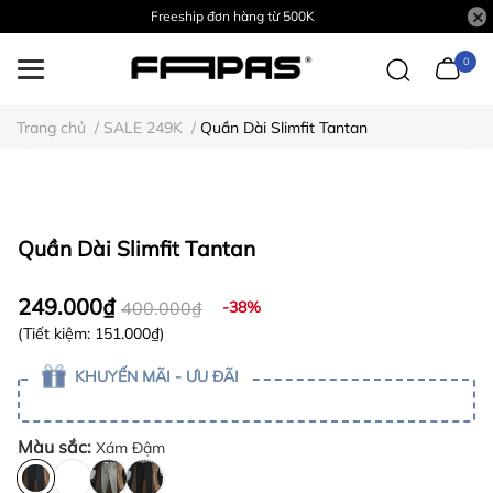
Freeship đơn hàng từ 500K
0
Trang chủ
/
SALE 249K
/
Quần Dài Slimfit Tantan
Quần Dài Slimfit Tantan
249.000₫
400.000₫
-38%
(Tiết kiệm:
151.000₫
)
KHUYẾN MÃI - ƯU ĐÃI
Màu sắc:
Xám Đậm