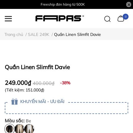
Freeship đơn hàng từ 500K
0
Trang chủ
/
SALE 249K
/
Quần Linen Slimfit Davie
Quần Linen Slimfit Davie
249.000₫
400.000₫
-38%
(Tiết kiệm:
151.000₫
)
KHUYẾN MÃI - ƯU ĐÃI
Màu sắc:
Be