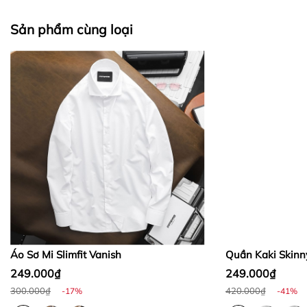
II. CHÍNH SÁCH KIỂM HÀNG
Sản phẩm cùng loại
Bước 1:
Bước 2:
Bước 3
:
Áo Sơ Mi Slimfit Vanish
Quần Kaki Skinn
249.000₫
249.000₫
300.000₫
420.000₫
-17%
-41%