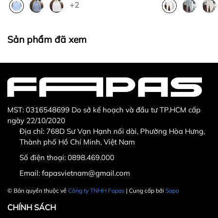
+2
Thừa/ thiếu sản phẩm
Sản phẩm không đúng với đơn hàng đã đặt
Sản phẩm bị hư hỏng khi nhìn bằng mắt thường
Sản phẩm đã xem
MST: 0316548699 Do sở kế hoạch và đầu tư TP.HCM cấp
ngày 22/10/2020
Địa chỉ: 768D Sư Vạn Hạnh nối dài, Phường Hòa Hưng,
Thành phố Hồ Chí Minh, Việt Nam
Hotline CSKH: 090 376 9205
Số điện thoại:
0898.469.000
Thời gian: Thứ Hai đến Thứ Bảy, từ 8h30 đến 17h.
Email:
fapasvietnam@gmail.com
Fanpage:
FACEBOOK.COM/FAPAS.VN
© Bản quyền thuộc về
Công ty TNHH Fapas
| Cung cấp bởi
Sapo
CHÍNH SÁCH