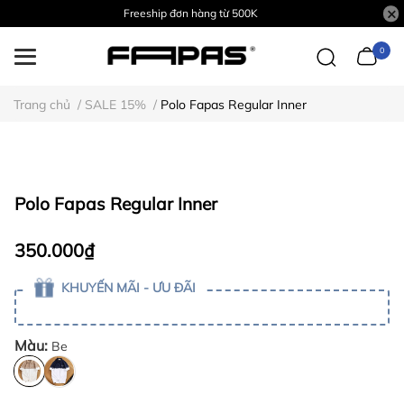
Freeship đơn hàng từ 500K
0
Trang chủ
/
SALE 15%
/
Polo Fapas Regular Inner
Polo Fapas Regular Inner
350.000₫
KHUYẾN MÃI - ƯU ĐÃI
Màu:
Be