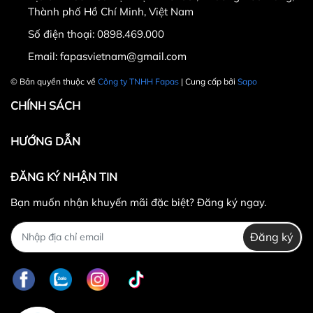
Thành phố Hồ Chí Minh, Việt Nam
Số điện thoại:
0898.469.000
Hotline CSKH: 090 376 9205
Email:
fapasvietnam@gmail.com
Thời gian: Thứ Hai đến Thứ Bảy, từ 8h30 đến 17h.
© Bản quyền thuộc về
Công ty TNHH Fapas
| Cung cấp bởi
Sapo
Fanpage:
FACEBOOK.COM/FAPAS.VN
CHÍNH SÁCH
HƯỚNG DẪN
ĐĂNG KÝ NHẬN TIN
Bạn muốn nhận khuyến mãi đặc biệt? Đăng ký ngay.
Đăng ký