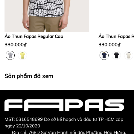
Bước 2:
Bước 3
:
Áo Thun Fapas Regular Cap
Áo Thun Fapas R
330.000₫
330.000₫
Thừa/ thiếu sản phẩm
Sản phẩm không đúng với đơn hàng đã đặt
Sản phẩm đã xem
Sản phẩm bị hư hỏng khi nhìn bằng mắt thường
MST: 0316548699 Do sở kế hoạch và đầu tư TP.HCM cấp
ngày 22/10/2020
Địa chỉ: 768D Sư Vạn Hạnh nối dài, Phường Hòa Hưng,