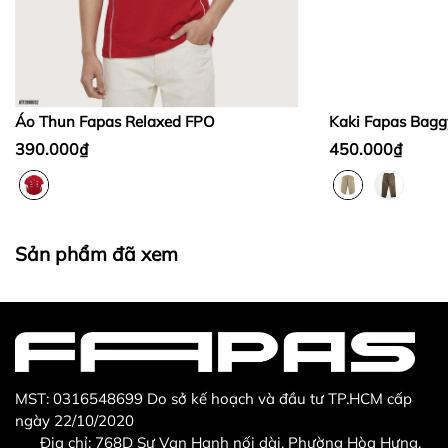
Bước 2:
Bước 3
:
Áo Thun Fapas Relaxed FPO
Kaki Fapas Bagg
390.000₫
450.000₫
Thừa/ thiếu sản phẩm
Sản phẩm không đúng với đơn hàng đã đặt
Sản phẩm đã xem
Sản phẩm bị hư hỏng khi nhìn bằng mắt thường
MST: 0316548699 Do sở kế hoạch và đầu tư TP.HCM cấp
ngày 22/10/2020
Địa chỉ: 768D Sư Vạn Hạnh nối dài, Phường Hòa Hưng,