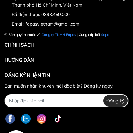
Thành phố Hồ Chí Minh, Việt Nam
Số điện thoại:
0898.469.000
Hotline CSKH: 090 376 9205
Email:
fapasvietnam@gmail.com
Thời gian: Thứ Hai đến Thứ Bảy, từ 8h30 đến 17h.
© Bản quyền thuộc về
Công ty TNHH Fapas
| Cung cấp bởi
Sapo
Fanpage:
FACEBOOK.COM/FAPAS.VN
CHÍNH SÁCH
HƯỚNG DẪN
ĐĂNG KÝ NHẬN TIN
Bạn muốn nhận khuyến mãi đặc biệt? Đăng ký ngay.
Đăng ký