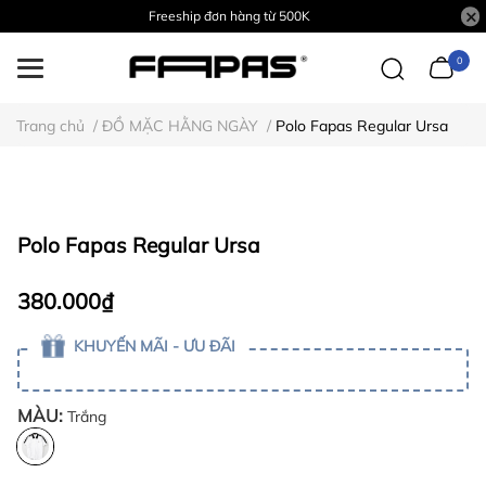
Freeship đơn hàng từ 500K
0
Trang chủ
/
ĐỒ MẶC HẰNG NGÀY
/
Polo Fapas Regular Ursa
Polo Fapas Regular Ursa
380.000₫
KHUYẾN MÃI - ƯU ĐÃI
MÀU:
Trắng