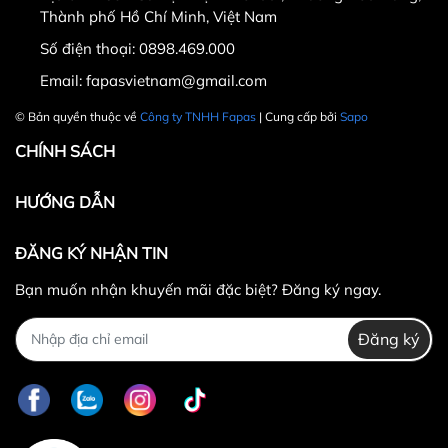
Thành phố Hồ Chí Minh, Việt Nam
Số điện thoại:
0898.469.000
Hotline CSKH: 090 376 9205
Email:
fapasvietnam@gmail.com
Thời gian: Thứ Hai đến Thứ Bảy, từ 8h30 đến 17h.
© Bản quyền thuộc về
Công ty TNHH Fapas
| Cung cấp bởi
Sapo
Fanpage:
FACEBOOK.COM/FAPAS.VN
CHÍNH SÁCH
HƯỚNG DẪN
ĐĂNG KÝ NHẬN TIN
Bạn muốn nhận khuyến mãi đặc biệt? Đăng ký ngay.
Đăng ký