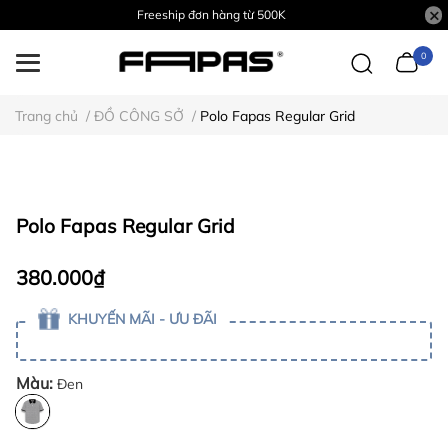
Freeship đơn hàng từ 500K
0
Trang chủ
/
ĐỒ CÔNG SỞ
/
Polo Fapas Regular Grid
Polo Fapas Regular Grid
380.000₫
KHUYẾN MÃI - ƯU ĐÃI
Màu:
Đen