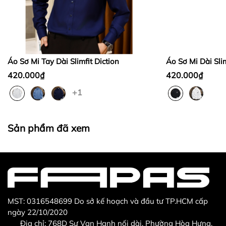
Bước 2:
Bước 3
:
Áo Sơ Mi Tay Dài Slimfit Diction
Áo Sơ Mi Dài Slim
420.000₫
420.000₫
+1
Thừa/ thiếu sản phẩm
Sản phẩm không đúng với đơn hàng đã đặt
Sản phẩm đã xem
Sản phẩm bị hư hỏng khi nhìn bằng mắt thường
MST: 0316548699 Do sở kế hoạch và đầu tư TP.HCM cấp
ngày 22/10/2020
Địa chỉ: 768D Sư Vạn Hạnh nối dài, Phường Hòa Hưng,