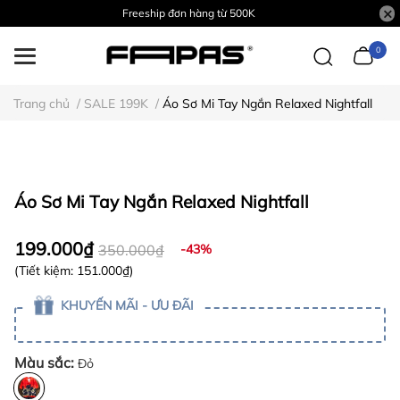
Freeship đơn hàng từ 500K
0
Trang chủ
/
SALE 199K
/
Áo Sơ Mi Tay Ngắn Relaxed Nightfall
Áo Sơ Mi Tay Ngắn Relaxed Nightfall
199.000₫
350.000₫
-43%
(Tiết kiệm:
151.000₫
)
KHUYẾN MÃI - ƯU ĐÃI
Màu sắc:
Đỏ