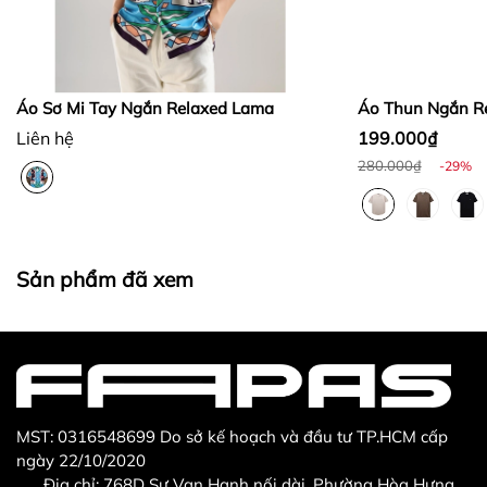
Bước 3
:
Áo Sơ Mi Tay Ngắn Relaxed Lama
Áo Thun Ngắn Re
Liên hệ
199.000₫
280.000₫
-29%
Thừa/ thiếu sản phẩm
Sản phẩm không đúng với đơn hàng đã đặt
Sản phẩm bị hư hỏng khi nhìn bằng mắt thường
Sản phẩm đã xem
MST: 0316548699 Do sở kế hoạch và đầu tư TP.HCM cấp
ngày 22/10/2020
Địa chỉ: 768D Sư Vạn Hạnh nối dài, Phường Hòa Hưng,