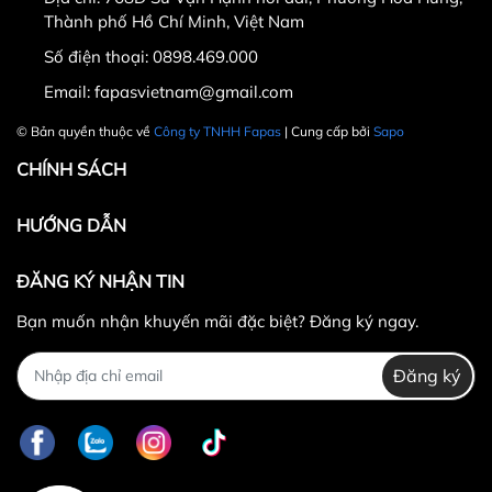
Thành phố Hồ Chí Minh, Việt Nam
Hotline CSKH: 090 376 9205
Số điện thoại:
0898.469.000
Thời gian: Thứ Hai đến Thứ Bảy, từ 8h30 đến 17h.
Email:
fapasvietnam@gmail.com
Fanpage:
FACEBOOK.COM/FAPAS.VN
© Bản quyền thuộc về
Công ty TNHH Fapas
| Cung cấp bởi
Sapo
CHÍNH SÁCH
HƯỚNG DẪN
ĐĂNG KÝ NHẬN TIN
Bạn muốn nhận khuyến mãi đặc biệt? Đăng ký ngay.
Đăng ký