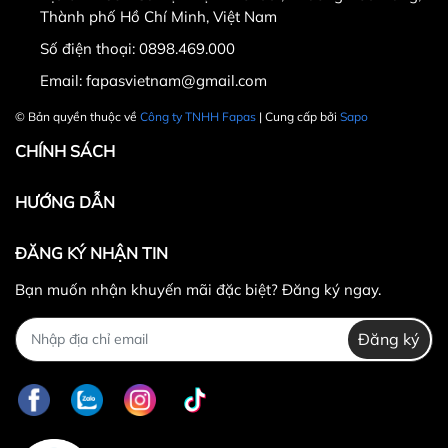
Thành phố Hồ Chí Minh, Việt Nam
Số điện thoại:
0898.469.000
Hotline CSKH: 090 376 9205
Email:
fapasvietnam@gmail.com
Thời gian: Thứ Hai đến Thứ Bảy, từ 8h30 đến 17h.
© Bản quyền thuộc về
Công ty TNHH Fapas
| Cung cấp bởi
Sapo
Fanpage:
FACEBOOK.COM/FAPAS.VN
CHÍNH SÁCH
HƯỚNG DẪN
ĐĂNG KÝ NHẬN TIN
Bạn muốn nhận khuyến mãi đặc biệt? Đăng ký ngay.
Đăng ký