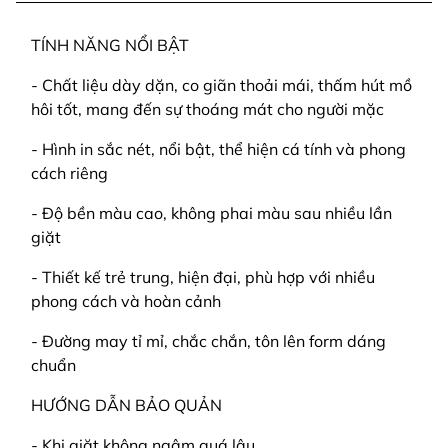
TÍNH NĂNG NỔI BẬT
- Chất liệu dày dặn, co giãn thoải mái, thấm hút mồ
hôi tốt, mang đến sự thoáng mát cho người mặc
- Hình in sắc nét, nổi bật, thể hiện cá tính và phong
cách riêng
- Độ bền màu cao, không phai màu sau nhiều lần
giặt
- Thiết kế trẻ trung, hiện đại, phù hợp với nhiều
phong cách và hoàn cảnh
- Đường may tỉ mỉ, chắc chắn, tôn lên form dáng
chuẩn
HƯỚNG DẪN BẢO QUẢN
- Khi giặt không ngâm quá lâu