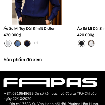
Bước 2:
Bước 3
:
Áo Sơ Mi Tay Dài Slimfit Diction
Áo Sơ Mi Dài Slim
420.000₫
420.000₫
+1
Thừa/ thiếu sản phẩm
Sản phẩm không đúng với đơn hàng đã đặt
Sản phẩm đã xem
Sản phẩm bị hư hỏng khi nhìn bằng mắt thường
MST: 0316548699 Do sở kế hoạch và đầu tư TP.HCM cấp
ngày 22/10/2020
Địa chỉ: 768D Sư Vạn Hạnh nối dài, Phường Hòa Hưng,