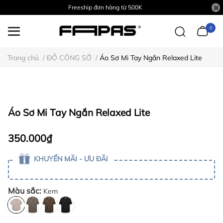
Freeship đơn hàng từ 500K
0
Trang chủ
/
ĐỒ CÔNG SỞ
/
Áo Sơ Mi Tay Ngắn Relaxed Lite
Áo Sơ Mi Tay Ngắn Relaxed Lite
350.000₫
KHUYẾN MÃI - ƯU ĐÃI
Màu sắc:
Kem