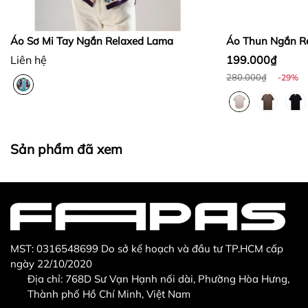
Bước 3
:
Áo Sơ Mi Tay Ngắn Relaxed Lama
Áo Thun Ngắn Re
Liên hệ
199.000₫
280.000₫
-29%
Thừa/ thiếu sản phẩm
Sản phẩm không đúng với đơn hàng đã đặt
Sản phẩm bị hư hỏng khi nhìn bằng mắt thường
Sản phẩm đã xem
MST: 0316548699 Do sở kế hoạch và đầu tư TP.HCM cấp
ngày 22/10/2020
Địa chỉ: 768D Sư Vạn Hạnh nối dài, Phường Hòa Hưng,
Thành phố Hồ Chí Minh, Việt Nam