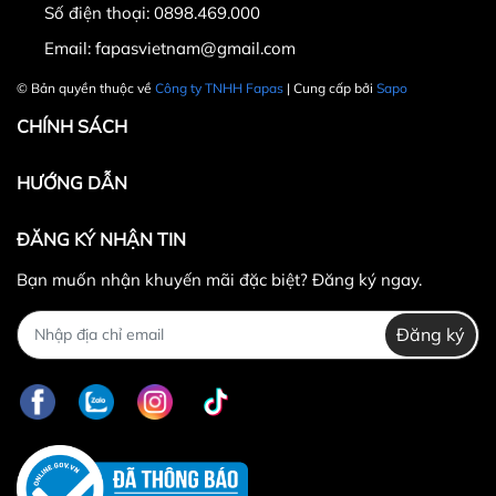
Hotline CSKH: 090 376 9205
Số điện thoại:
0898.469.000
Thời gian: Thứ Hai đến Thứ Bảy, từ 8h30 đến 17h.
Email:
fapasvietnam@gmail.com
Fanpage:
FACEBOOK.COM/FAPAS.VN
© Bản quyền thuộc về
Công ty TNHH Fapas
| Cung cấp bởi
Sapo
CHÍNH SÁCH
HƯỚNG DẪN
ĐĂNG KÝ NHẬN TIN
Bạn muốn nhận khuyến mãi đặc biệt? Đăng ký ngay.
Đăng ký