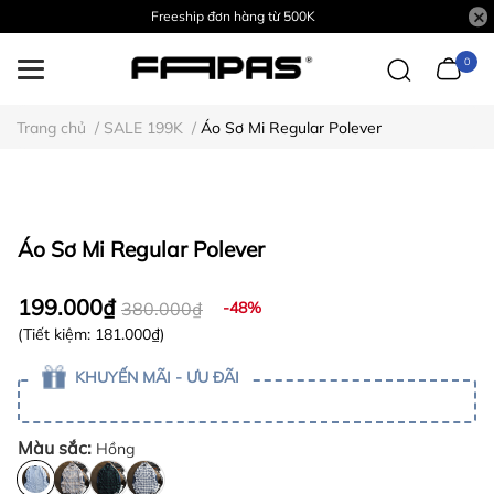
Freeship đơn hàng từ 500K
0
Trang chủ
/
SALE 199K
/
Áo Sơ Mi Regular Polever
Áo Sơ Mi Regular Polever
199.000₫
380.000₫
-48%
(Tiết kiệm:
181.000₫
)
KHUYẾN MÃI - ƯU ĐÃI
Màu sắc:
Hồng