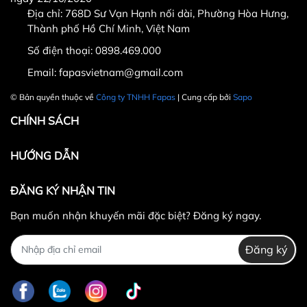
Địa chỉ: 768D Sư Vạn Hạnh nối dài, Phường Hòa Hưng,
Thành phố Hồ Chí Minh, Việt Nam
Hotline CSKH: 090 376 9205
Số điện thoại:
0898.469.000
Thời gian: Thứ Hai đến Thứ Bảy, từ 8h30 đến 17h.
Email:
fapasvietnam@gmail.com
Fanpage:
FACEBOOK.COM/FAPAS.VN
© Bản quyền thuộc về
Công ty TNHH Fapas
| Cung cấp bởi
Sapo
CHÍNH SÁCH
HƯỚNG DẪN
ĐĂNG KÝ NHẬN TIN
Bạn muốn nhận khuyến mãi đặc biệt? Đăng ký ngay.
Đăng ký