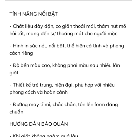
TÍNH NĂNG NỔI BẬT
- Chất liệu dày dặn, co giãn thoải mái, thấm hút mồ
hôi tốt, mang đến sự thoáng mát cho người mặc
- Hình in sắc nét, nổi bật, thể hiện cá tính và phong
cách riêng
- Độ bền màu cao, không phai màu sau nhiều lần
giặt
- Thiết kế trẻ trung, hiện đại, phù hợp với nhiều
phong cách và hoàn cảnh
- Đường may tỉ mỉ, chắc chắn, tôn lên form dáng
chuẩn
HƯỚNG DẪN BẢO QUẢN
- Khi giặt không ngâm quá lâu