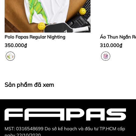
Bước 2:
Bước 3
:
Polo Fapas Regular Nighting
Áo Thun Ngắn Re
350.000₫
310.000₫
Thừa/ thiếu sản phẩm
Sản phẩm không đúng với đơn hàng đã đặt
Sản phẩm bị hư hỏng khi nhìn bằng mắt thường
Sản phẩm đã xem
MST: 0316548699 Do sở kế hoạch và đầu tư TP.HCM cấp
ngày 22/10/2020