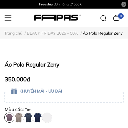
Freeship đơn hàng từ 500K
0
Trang chủ
/
BLACK FRIDAY 2025 - 50%
/
Áo Polo Regular Zeny
Áo Polo Regular Zeny
350.000₫
KHUYẾN MÃI - ƯU ĐÃI
Màu sắc:
Tím