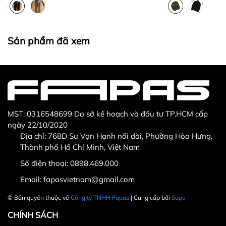
Thừa/ thiếu sản phẩm
Sản phẩm không đúng với đơn hàng đã đặt
Sản phẩm bị hư hỏng khi nhìn bằng mắt thường
Sản phẩm đã xem
MST: 0316548699 Do sở kế hoạch và đầu tư TP.HCM cấp
ngày 22/10/2020
Địa chỉ: 768D Sư Vạn Hạnh nối dài, Phường Hòa Hưng,
Thành phố Hồ Chí Minh, Việt Nam
Hotline CSKH: 090 376 9205
Số điện thoại:
0898.469.000
Thời gian: Thứ Hai đến Thứ Bảy, từ 8h30 đến 17h.
Email:
fapasvietnam@gmail.com
Fanpage:
FACEBOOK.COM/FAPAS.VN
© Bản quyền thuộc về
Công ty TNHH Fapas
| Cung cấp bởi
Sapo
CHÍNH SÁCH