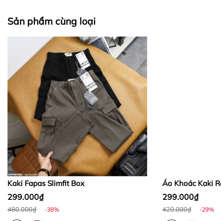
II. CHÍNH SÁCH KIỂM HÀNG
Sản phẩm cùng loại
Bước 1:
Bước 2:
Bước 3
:
Kaki Fapas Slimfit Box
Áo Khoác Kaki Re
299.000₫
299.000₫
480.000₫
420.000₫
-38%
-29%