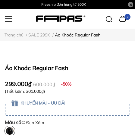
Freeship đơn hàng từ 500K
0
Trang chủ
/
SALE 299K
/
Áo Khoác Regular Fash
Áo Khoác Regular Fash
299.000₫
600.000₫
-50%
(Tiết kiệm:
301.000₫
)
KHUYẾN MÃI - ƯU ĐÃI
Màu sắc:
Đen Xám