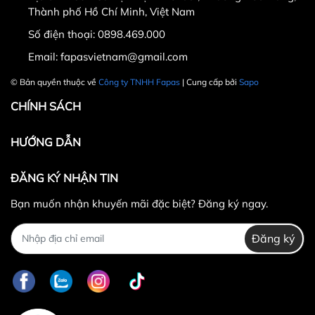
Thành phố Hồ Chí Minh, Việt Nam
Số điện thoại:
0898.469.000
Hotline CSKH: 090 376 9205
Email:
fapasvietnam@gmail.com
Thời gian: Thứ Hai đến Thứ Bảy, từ 8h30 đến 17h.
© Bản quyền thuộc về
Công ty TNHH Fapas
| Cung cấp bởi
Sapo
Fanpage:
FACEBOOK.COM/FAPAS.VN
CHÍNH SÁCH
HƯỚNG DẪN
ĐĂNG KÝ NHẬN TIN
Bạn muốn nhận khuyến mãi đặc biệt? Đăng ký ngay.
Đăng ký