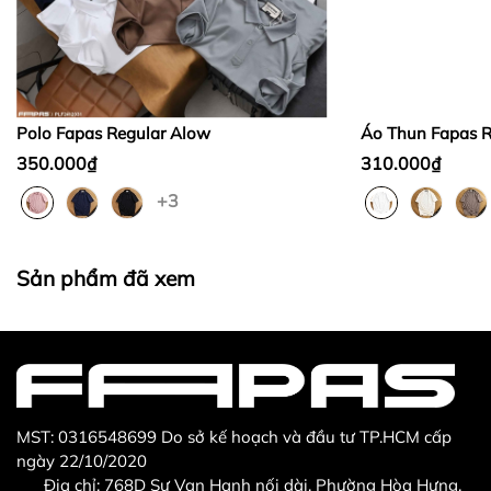
Bước 2:
Bước 3
:
Polo Fapas Regular Alow
Áo Thun Fapas R
350.000₫
310.000₫
+3
Thừa/ thiếu sản phẩm
Sản phẩm không đúng với đơn hàng đã đặt
Sản phẩm đã xem
Sản phẩm bị hư hỏng khi nhìn bằng mắt thường
MST: 0316548699 Do sở kế hoạch và đầu tư TP.HCM cấp
ngày 22/10/2020
Địa chỉ: 768D Sư Vạn Hạnh nối dài, Phường Hòa Hưng,