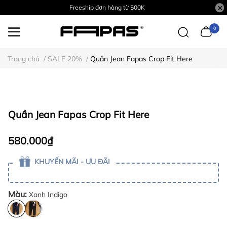
Freeship đơn hàng từ 500K
0
Trang chủ
/
SALE 20%
/
Quần Jean Fapas Crop Fit Here
Quần Jean Fapas Crop Fit Here
580.000₫
KHUYẾN MÃI - ƯU ĐÃI
Màu:
Xanh Indigo