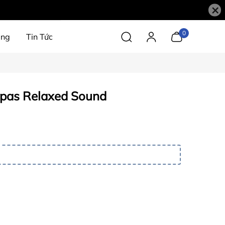
×
0
àng
Tin Tức
apas Relaxed Sound