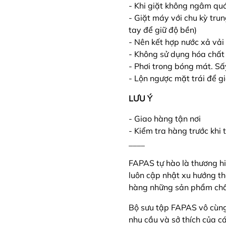
- Khi giặt không ngâm qu
- Giặt máy với chu kỳ tru
tay để giữ độ bền)
- Nên kết hợp nước xả v
- Không sử dụng hóa chất 
- Phơi trong bóng mát. Sấ
- Lộn ngược mặt trái để g
LƯU Ý
- Giao hàng tận nơi
- Kiểm tra hàng trước khi
____
FAPAS tự hào là thương hi
luôn cập nhật xu hướng t
hàng những sản phẩm chất
Bộ sưu tập FAPAS vô cùn
nhu cầu và sở thích của c