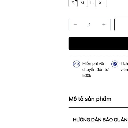
S
M
L
XL
Miễn phí vận
Tíc
chuyển đơn từ
viên
500k
Mô tả sản phẩm
HƯỚNG DẪN BẢO QUẢN