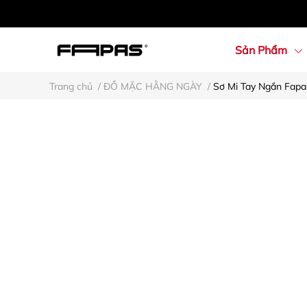
Sản Phẩm
Trang chủ
/
ĐỒ MẶC HẰNG NGÀY
/
Sơ Mi Tay Ngắn Fapa