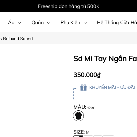
Freeship đơn hàng từ 500K
Áo
Quần
Phụ Kiện
Hệ Thống Cửa H
s Relaxed Sound
Sơ Mi Tay Ngắn F
350.000₫
KHUYẾN MÃI - ƯU ĐÃI
MÀU:
Đen
SIZE:
M