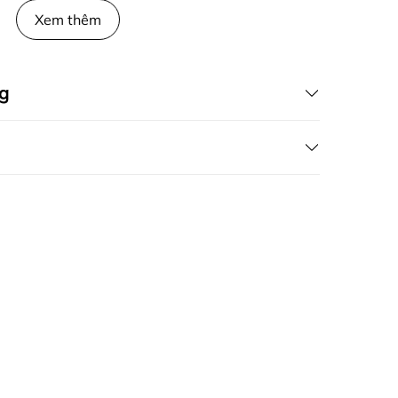
Xem thêm
g
fapas.vn
G