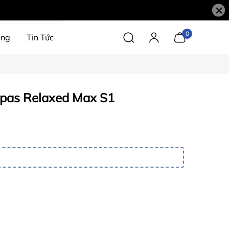
×
0
àng
Tin Tức
apas Relaxed Max S1