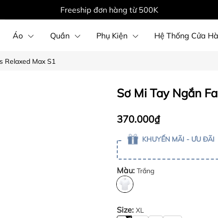
Freeship đơn hàng từ 500K
Áo
Quần
Phụ Kiện
Hệ Thống Cửa H
s Relaxed Max S1
Sơ Mi Tay Ngắn F
370.000₫
KHUYẾN MÃI - ƯU ĐÃI
Màu:
Trắng
Size:
XL