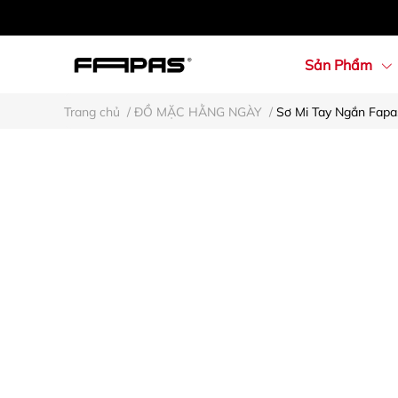
Sản Phẩm
Trang chủ
/
ĐỒ MẶC HẰNG NGÀY
/
Sơ Mi Tay Ngắn Fapa