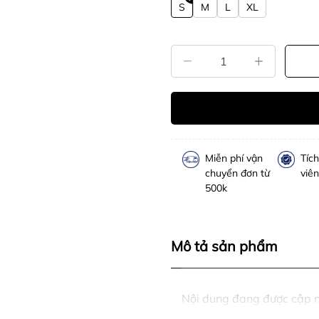
S
M
L
XL
Miễn phí vận
Tíc
chuyển đơn từ
viên
500k
Mô tả sản phẩm
Nội dung đang được cập 