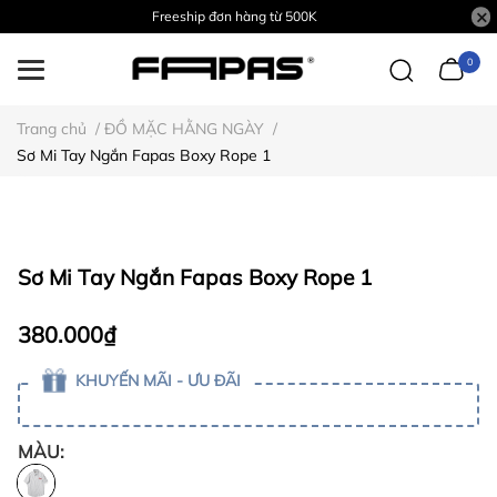
Freeship đơn hàng từ 500K
0
Trang chủ
/
ĐỒ MẶC HẰNG NGÀY
/
Sơ Mi Tay Ngắn Fapas Boxy Rope 1
Sơ Mi Tay Ngắn Fapas Boxy Rope 1
380.000₫
KHUYẾN MÃI - ƯU ĐÃI
MÀU: