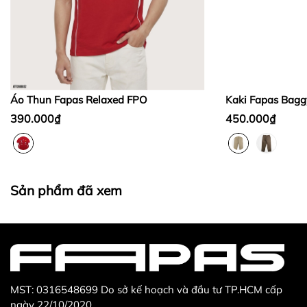
Bước 2:
Bước 3
:
Áo Thun Fapas Relaxed FPO
Kaki Fapas Bagg
390.000₫
450.000₫
Thừa/ thiếu sản phẩm
Sản phẩm không đúng với đơn hàng đã đặt
Sản phẩm đã xem
Sản phẩm bị hư hỏng khi nhìn bằng mắt thường
MST: 0316548699 Do sở kế hoạch và đầu tư TP.HCM cấp
ngày 22/10/2020