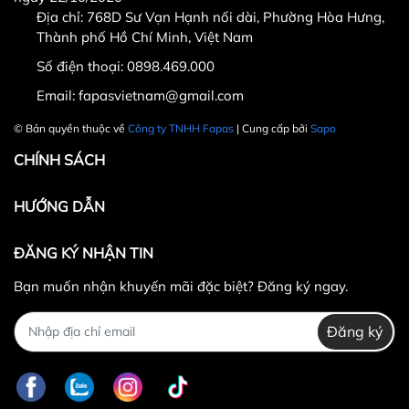
Địa chỉ: 768D Sư Vạn Hạnh nối dài, Phường Hòa Hưng,
Thành phố Hồ Chí Minh, Việt Nam
Số điện thoại:
0898.469.000
Hotline CSKH: 090 376 9205
Email:
fapasvietnam@gmail.com
Thời gian: Thứ Hai đến Thứ Bảy, từ 8h30 đến 17h.
© Bản quyền thuộc về
Công ty TNHH Fapas
| Cung cấp bởi
Sapo
Fanpage:
FACEBOOK.COM/FAPAS.VN
CHÍNH SÁCH
HƯỚNG DẪN
ĐĂNG KÝ NHẬN TIN
Bạn muốn nhận khuyến mãi đặc biệt? Đăng ký ngay.
Đăng ký