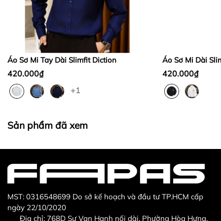
Bước 2:
Bước 3
:
Áo Sơ Mi Tay Dài Slimfit Diction
Áo Sơ Mi Dài Slim
420.000₫
420.000₫
+1
Thừa/ thiếu sản phẩm
Sản phẩm không đúng với đơn hàng đã đặt
Sản phẩm đã xem
Sản phẩm bị hư hỏng khi nhìn bằng mắt thường
MST: 0316548699 Do sở kế hoạch và đầu tư TP.HCM cấp
ngày 22/10/2020
Địa chỉ: 768D Sư Vạn Hạnh nối dài, Phường Hòa Hưng,