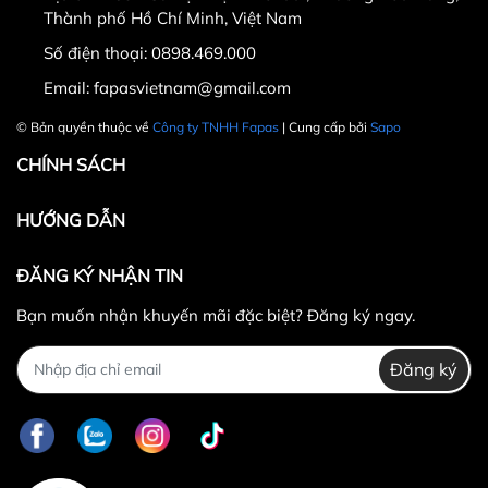
Thành phố Hồ Chí Minh, Việt Nam
Số điện thoại:
0898.469.000
Hotline CSKH: 090 376 9205
Email:
fapasvietnam@gmail.com
Thời gian: Thứ Hai đến Thứ Bảy, từ 8h30 đến 17h.
© Bản quyền thuộc về
Công ty TNHH Fapas
| Cung cấp bởi
Sapo
Fanpage:
FACEBOOK.COM/FAPAS.VN
CHÍNH SÁCH
HƯỚNG DẪN
ĐĂNG KÝ NHẬN TIN
Bạn muốn nhận khuyến mãi đặc biệt? Đăng ký ngay.
Đăng ký