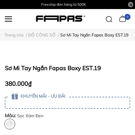
Freeship đơn hàng từ 500K
0
Trang chủ
/
ĐỒ CÔNG SỞ
/
Sơ Mi Tay Ngắn Fapas Boxy EST.19
Sơ Mi Tay Ngắn Fapas Boxy EST.19
380.000₫
KHUYẾN MÃI - ƯU ĐÃI
Màu:
Sọc Xám Đen