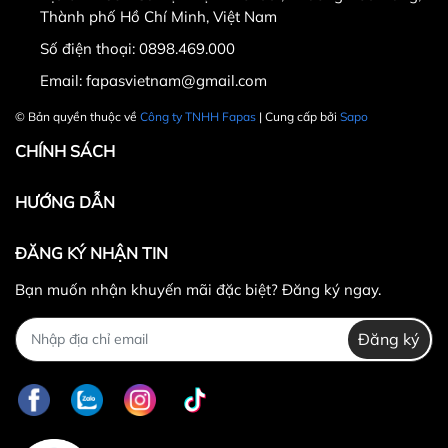
Thành phố Hồ Chí Minh, Việt Nam
Số điện thoại:
0898.469.000
Hotline CSKH: 090 376 9205
Email:
fapasvietnam@gmail.com
Thời gian: Thứ Hai đến Thứ Bảy, từ 8h30 đến 17h.
© Bản quyền thuộc về
Công ty TNHH Fapas
| Cung cấp bởi
Sapo
Fanpage:
FACEBOOK.COM/FAPAS.VN
CHÍNH SÁCH
HƯỚNG DẪN
ĐĂNG KÝ NHẬN TIN
Bạn muốn nhận khuyến mãi đặc biệt? Đăng ký ngay.
Đăng ký