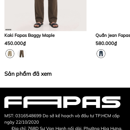
Bước 2:
Bước 3
:
Kaki Fapas Baggy Maple
Quần Jean Fapa
450.000₫
580.000₫
Thừa/ thiếu sản phẩm
Sản phẩm không đúng với đơn hàng đã đặt
Sản phẩm đã xem
Sản phẩm bị hư hỏng khi nhìn bằng mắt thường
MST: 0316548699 Do sở kế hoạch và đầu tư TP.HCM cấp
ngày 22/10/2020
Địa chỉ: 768D Sư Vạn Hạnh nối dài, Phường Hòa Hưng,