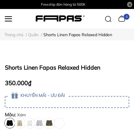
Freeship đơn hàng từ 500K
0
Trang chủ
/
Quần
/
Shorts Linen Fapas Relaxed Hidden
Shorts Linen Fapas Relaxed Hidden
350.000₫
KHUYẾN MÃI - ƯU ĐÃI
Màu:
Xám