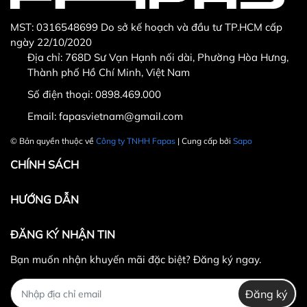
MST: 0316548699 Do sở kế hoạch và đầu tư TP.HCM cấp
ngày 22/10/2020
Địa chỉ: 768D Sư Vạn Hạnh nối dài, Phường Hòa Hưng,
Thành phố Hồ Chí Minh, Việt Nam
Số điện thoại:
0898.469.000
Email:
fapasvietnam@gmail.com
© Bản quyền thuộc về
Công ty TNHH Fapas
| Cung cấp bởi
Sapo
CHÍNH SÁCH
HƯỚNG DẪN
ĐĂNG KÝ NHẬN TIN
Bạn muốn nhận khuyến mãi đặc biệt? Đăng ký ngay.
Đăng ký