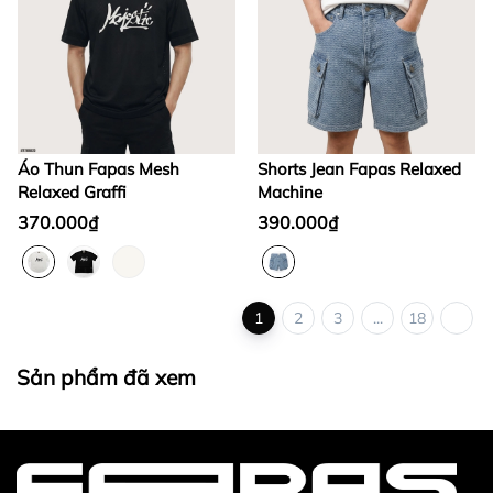
Áo Thun Fapas Mesh
Shorts Jean Fapas Relaxed
Relaxed Graffi
Machine
370.000₫
390.000₫
1
2
3
...
18
Sản phẩm đã xem