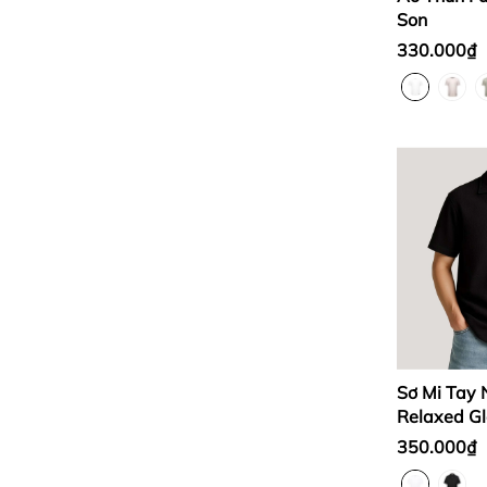
Son
330.000₫
Sơ Mi Tay
Relaxed G
350.000₫