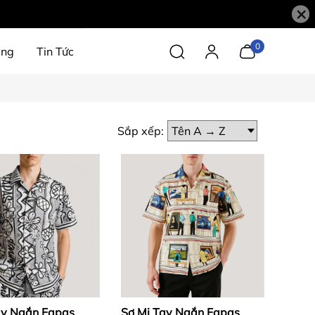
×
0
àng
Tin Tức
Sắp xếp:
ay Ngắn Fapas
Sơ Mi Tay Ngắn Fapas