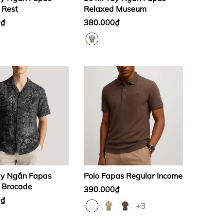
 Rest
Relaxed Museum
0₫
380.000₫
ay Ngắn Fapas
Polo Fapas Regular Income
 Brocade
390.000₫
0₫
+3