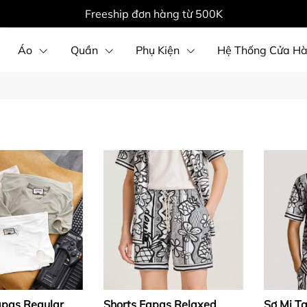
Freeship đơn hàng từ 500K
Áo
Quần
Phụ Kiện
Hệ Thống Cửa H
apas Regular
Shorts Fapas Relaxed
Sơ Mi T