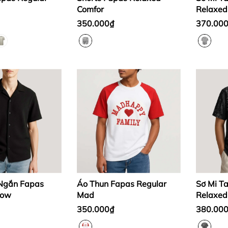
Comfor
Relaxed
350.000₫
370.00
 Ngắn Fapas
Áo Thun Fapas Regular
Sơ Mi T
low
Mad
Relaxed
350.000₫
380.00