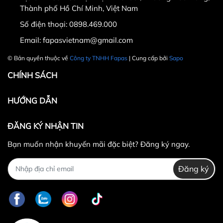
Thành phố Hồ Chí Minh, Việt Nam
Số điện thoại:
0898.469.000
Hotline CSKH: 090 376 9205
Email:
fapasvietnam@gmail.com
Thời gian: Thứ Hai đến Thứ Bảy, từ 8h30 đến 17h.
© Bản quyền thuộc về
Công ty TNHH Fapas
| Cung cấp bởi
Sapo
Fanpage:
FACEBOOK.COM/FAPAS.VN
CHÍNH SÁCH
HƯỚNG DẪN
ĐĂNG KÝ NHẬN TIN
Bạn muốn nhận khuyến mãi đặc biệt? Đăng ký ngay.
Đăng ký