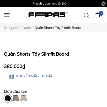
Freeship đơn hàng từ 500K
0
Trang chủ
/
Quần
/
Quần Shorts Tây Slimfit Board
Quần Shorts Tây Slimfit Board
380.000₫
KHUYẾN MÃI - ƯU ĐÃI
Màu sắc:
Đen