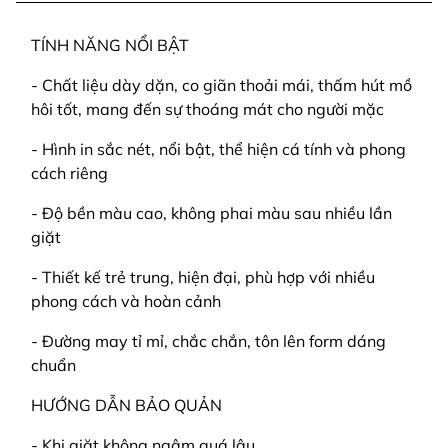
TÍNH NĂNG NỔI BẬT
- Chất liệu dày dặn, co giãn thoải mái, thấm hút mồ
hôi tốt, mang đến sự thoáng mát cho người mặc
- Hình in sắc nét, nổi bật, thể hiện cá tính và phong
cách riêng
- Độ bền màu cao, không phai màu sau nhiều lần
giặt
- Thiết kế trẻ trung, hiện đại, phù hợp với nhiều
phong cách và hoàn cảnh
- Đường may tỉ mỉ, chắc chắn, tôn lên form dáng
chuẩn
HƯỚNG DẪN BẢO QUẢN
- Khi giặt không ngâm quá lâu