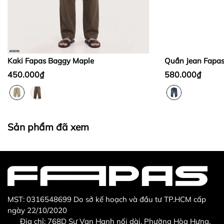
Bước 2:
Bước 3
:
Kaki Fapas Baggy Maple
Quần Jean Fapa
450.000₫
580.000₫
Thừa/ thiếu sản phẩm
Sản phẩm không đúng với đơn hàng đã đặt
Sản phẩm đã xem
Sản phẩm bị hư hỏng khi nhìn bằng mắt thường
MST: 0316548699 Do sở kế hoạch và đầu tư TP.HCM cấp
ngày 22/10/2020
Địa chỉ: 768D Sư Vạn Hạnh nối dài, Phường Hòa Hưng,