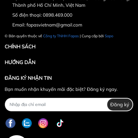
Thành phố Hồ Chí Minh, Việt Nam
Số điện thoại:
0898.469.000
Hotline CSKH: 090 376 9205
Email:
fapasvietnam@gmail.com
Thời gian: Thứ Hai đến Thứ Bảy, từ 8h30 đến 17h.
© Bản quyền thuộc về
Công ty TNHH Fapas
| Cung cấp bởi
Sapo
Fanpage:
FACEBOOK.COM/FAPAS.VN
CHÍNH SÁCH
HƯỚNG DẪN
ĐĂNG KÝ NHẬN TIN
Bạn muốn nhận khuyến mãi đặc biệt? Đăng ký ngay.
Đăng ký