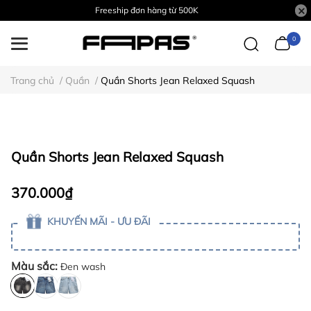
Freeship đơn hàng từ 500K
0
Trang chủ
/
Quần
/
Quần Shorts Jean Relaxed Squash
Quần Shorts Jean Relaxed Squash
370.000₫
KHUYẾN MÃI - ƯU ĐÃI
Màu sắc:
Đen wash