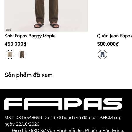
Bước 2:
Bước 3
:
Kaki Fapas Baggy Maple
Quần Jean Fapa
450.000₫
580.000₫
Thừa/ thiếu sản phẩm
Sản phẩm không đúng với đơn hàng đã đặt
Sản phẩm đã xem
Sản phẩm bị hư hỏng khi nhìn bằng mắt thường
MST: 0316548699 Do sở kế hoạch và đầu tư TP.HCM cấp
ngày 22/10/2020
Địa chỉ: 768D Sư Vạn Hạnh nối dài, Phường Hòa Hưng,