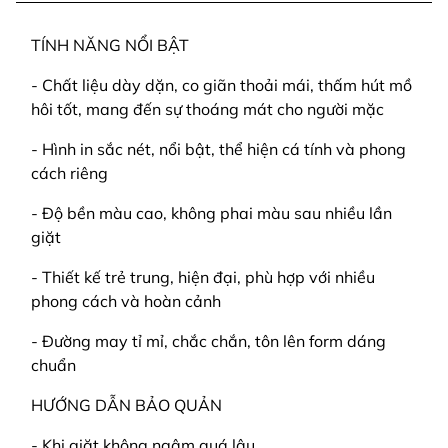
TÍNH NĂNG NỔI BẬT
- Chất liệu dày dặn, co giãn thoải mái, thấm hút mồ
hôi tốt, mang đến sự thoáng mát cho người mặc
- Hình in sắc nét, nổi bật, thể hiện cá tính và phong
cách riêng
- Độ bền màu cao, không phai màu sau nhiều lần
giặt
- Thiết kế trẻ trung, hiện đại, phù hợp với nhiều
phong cách và hoàn cảnh
- Đường may tỉ mỉ, chắc chắn, tôn lên form dáng
chuẩn
HƯỚNG DẪN BẢO QUẢN
- Khi giặt không ngâm quá lâu