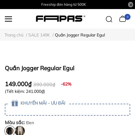
Freeship đơn hàng từ 500K
0
Trang chủ
/
SALE 149K
/
Quần Jogger Regular Egul
Quần Jogger Regular Egul
149.000₫
390.000₫
-62%
(Tiết kiệm:
241.000₫
)
KHUYẾN MÃI - ƯU ĐÃI
Màu sắc:
Đen