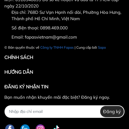
ngày 22/10/2020
Địa chỉ: 768D Sư Vạn Hạnh nối dài, Phường Hòa Hưng,
Thành phố Hồ Chí Minh, Việt Nam
Hotline CSKH: 090 376 9205
Số điện thoại:
0898.469.000
Thời gian: Thứ Hai đến Thứ Bảy, từ 8h30 đến 17h.
Email:
fapasvietnam@gmail.com
Fanpage:
FACEBOOK.COM/FAPAS.VN
© Bản quyền thuộc về
Công ty TNHH Fapas
| Cung cấp bởi
Sapo
CHÍNH SÁCH
HƯỚNG DẪN
ĐĂNG KÝ NHẬN TIN
Bạn muốn nhận khuyến mãi đặc biệt? Đăng ký ngay.
Đăng ký