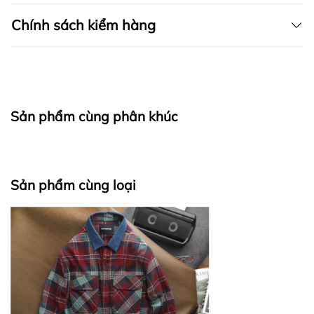
Bên cạnh đó là thiết kế đơn giản nhưng không đơn
điệu, không bị nhàm chán nhờ vào sự biến tấu trong
Chính sách kiểm hàng
từng chi tiết, từng đường nét, từng chất liệu được
chọn lọc kỹ.
I. CAM KẾT
Từ đó mang đến phong cách ăn mặc tối giản nhưng
vẫn có “chất” riêng, vẫn tạo sự khác biệt và ấn
tượng.
Sản phẩm cùng phân khúc
SẢN PHẨM ĐƯỢC THIẾT KẾ BỞI FAPAS
fapas.vn
II. CHÍNH SÁCH KIỂM HÀNG
Sản phẩm cùng loại
Bước 1: