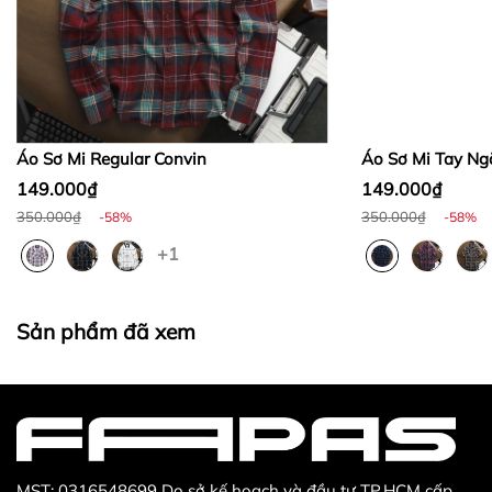
Bước 2:
Bước 3
:
Áo Sơ Mi Regular Convin
Áo Sơ Mi Tay Ng
149.000₫
149.000₫
350.000₫
350.000₫
-58%
-58%
+1
Thừa/ thiếu sản phẩm
Sản phẩm không đúng với đơn hàng đã đặt
Sản phẩm bị hư hỏng khi nhìn bằng mắt thường
Sản phẩm đã xem
MST: 0316548699 Do sở kế hoạch và đầu tư TP.HCM cấp