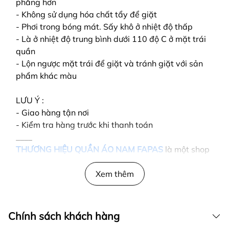
phẳng hơn
- Không sử dụng hóa chất tẩy để giặt
- Phơi trong bóng mát. Sấy khô ở nhiệt độ thấp
- Là ở nhiệt độ trung bình dưới 110 độ C ở mặt trái
quần
- Lộn ngược mặt trái để giặt và tránh giặt với sản
phẩm khác màu
LƯU Ý :
- Giao hàng tận nơi
- Kiểm tra hàng trước khi thanh toán
____
THƯƠNG HIỆU QUẦN ÁO NAM FAPAS
là một shop
thời trang nam với nhiều kinh nghiệm chuyên môn
luôn bắt kịp xu hướng thời trang nam.
Xem thêm
ÁO NAM
với
mẫu mã đa dạng nhiều kiểu dáng. Đặc biệt bên
FAPAS cực kì nổi bật nhờ
ÁO THUN NAM
thu hút
nhiều phái mạnh muốn sở hữu chúng.
Chính sách khách hàng