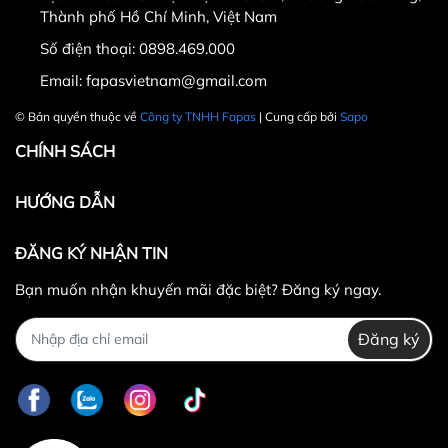
Thành phố Hồ Chí Minh, Việt Nam
Số điện thoại:
0898.469.000
Hotline CSKH: 090 376 9205
Email:
fapasvietnam@gmail.com
Thời gian: Thứ Hai đến Thứ Bảy, từ 8h30 đến 17h.
© Bản quyền thuộc về
Công ty TNHH Fapas
| Cung cấp bởi
Sapo
Fanpage:
FACEBOOK.COM/FAPAS.VN
CHÍNH SÁCH
HƯỚNG DẪN
ĐĂNG KÝ NHẬN TIN
Bạn muốn nhận khuyến mãi đặc biệt? Đăng ký ngay.
Đăng ký