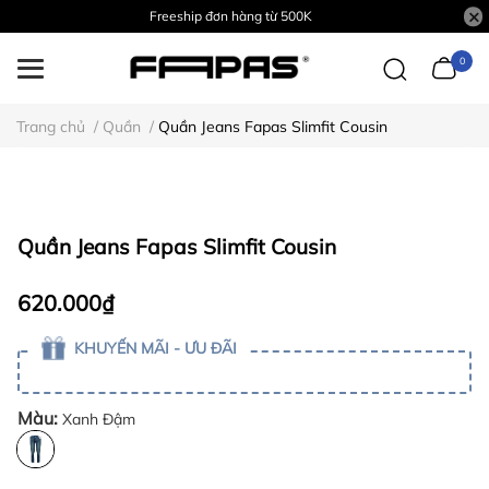
Freeship đơn hàng từ 500K
0
Trang chủ
/
Quần
/
Quần Jeans Fapas Slimfit Cousin
Quần Jeans Fapas Slimfit Cousin
620.000₫
KHUYẾN MÃI - ƯU ĐÃI
Màu:
Xanh Đậm