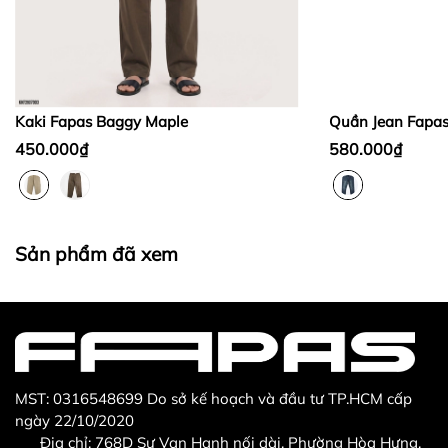
Bước 2:
Bước 3
:
Kaki Fapas Baggy Maple
Quần Jean Fapa
450.000₫
580.000₫
Thừa/ thiếu sản phẩm
Sản phẩm không đúng với đơn hàng đã đặt
Sản phẩm đã xem
Sản phẩm bị hư hỏng khi nhìn bằng mắt thường
MST: 0316548699 Do sở kế hoạch và đầu tư TP.HCM cấp
ngày 22/10/2020
Địa chỉ: 768D Sư Vạn Hạnh nối dài, Phường Hòa Hưng,