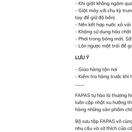
- Khi giặt không ngâm qu
- Giặt máy với chu kỳ tru
tay để giữ độ bền)
- Nên kết hợp nước xả v
- Không sử dụng hóa chất 
- Phơi trong bóng mát. Sấ
- Lộn ngược mặt trái để g
LƯU Ý
- Giao hàng tận nơi
- Kiểm tra hàng trước khi
____
FAPAS tự hào là thương hi
luôn cập nhật xu hướng t
hàng những sản phẩm chất
Bộ sưu tập FAPAS vô cùn
nhu cầu và sở thích của c