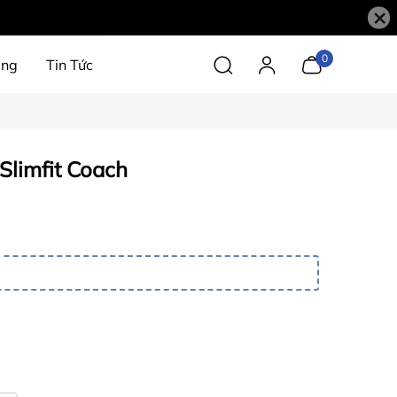
×
0
àng
Tin Tức
Slimfit Coach