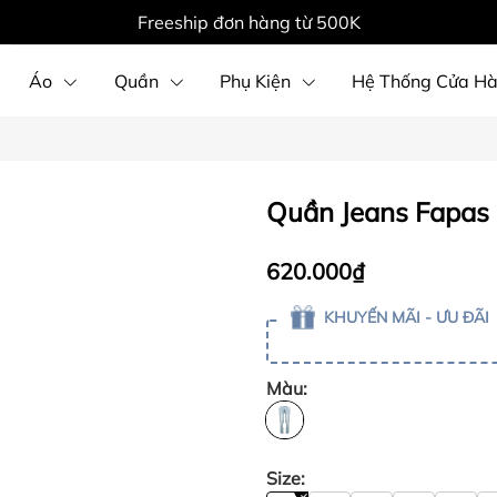
Freeship đơn hàng từ 500K
Áo
Quần
Phụ Kiện
Hệ Thống Cửa H
Quần Jeans Fapas 
620.000₫
KHUYẾN MÃI - ƯU ĐÃI
Màu:
Size: