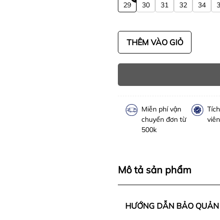
29
30
31
32
34
THÊM VÀO GIỎ
Miễn phí vận
Tíc
chuyển đơn từ
viên
500k
Mô tả sản phẩm
HƯỚNG DẪN BẢO QUẢN