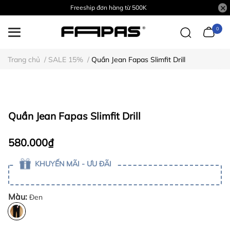
Freeship đơn hàng từ 500K
0
Trang chủ
/
SALE 15%
/
Quần Jean Fapas Slimfit Drill
Quần Jean Fapas Slimfit Drill
580.000₫
KHUYẾN MÃI - ƯU ĐÃI
Màu:
Đen