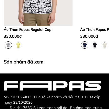
Bước 2:
Bước 3
:
Áo Thun Fapas Regular Cap
Áo Thun Fapas R
330.000₫
330.000₫
Thừa/ thiếu sản phẩm
Sản phẩm không đúng với đơn hàng đã đặt
Sản phẩm đã xem
Sản phẩm bị hư hỏng khi nhìn bằng mắt thường
MST: 0316548699 Do sở kế hoạch và đầu tư TP.HCM cấp
ngày 22/10/2020
Địa chỉ: 768D Sư Vạn Hạnh nối dài, Phường Hòa Hưng,