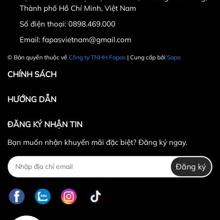
Thành phố Hồ Chí Minh, Việt Nam
Số điện thoại:
0898.469.000
Hotline CSKH: 090 376 9205
Email:
fapasvietnam@gmail.com
Thời gian: Thứ Hai đến Thứ Bảy, từ 8h30 đến 17h.
© Bản quyền thuộc về
Công ty TNHH Fapas
| Cung cấp bởi
Sapo
Fanpage:
FACEBOOK.COM/FAPAS.VN
CHÍNH SÁCH
HƯỚNG DẪN
ĐĂNG KÝ NHẬN TIN
Bạn muốn nhận khuyến mãi đặc biệt? Đăng ký ngay.
Đăng ký