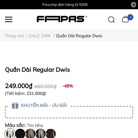
Freeship đơn hàng từ 500K
0
Trang chủ
/
SALE 249K
/
Quần Dài Regular Dwis
Quần Dài Regular Dwis
249.000₫
480.000₫
-48%
(Tiết kiệm:
231.000₫
)
KHUYẾN MÃI - ƯU ĐÃI
Màu sắc:
Tím Nho