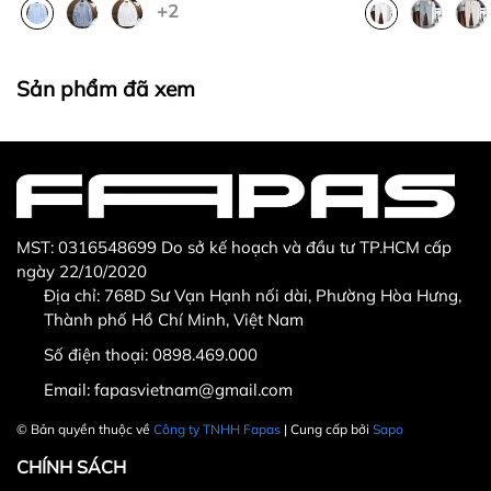
+2
Thừa/ thiếu sản phẩm
Sản phẩm không đúng với đơn hàng đã đặt
Sản phẩm bị hư hỏng khi nhìn bằng mắt thường
Sản phẩm đã xem
MST: 0316548699 Do sở kế hoạch và đầu tư TP.HCM cấp
ngày 22/10/2020
Địa chỉ: 768D Sư Vạn Hạnh nối dài, Phường Hòa Hưng,
Thành phố Hồ Chí Minh, Việt Nam
Hotline CSKH: 090 376 9205
Số điện thoại:
0898.469.000
Thời gian: Thứ Hai đến Thứ Bảy, từ 8h30 đến 17h.
Email:
fapasvietnam@gmail.com
Fanpage:
FACEBOOK.COM/FAPAS.VN
© Bản quyền thuộc về
Công ty TNHH Fapas
| Cung cấp bởi
Sapo
CHÍNH SÁCH