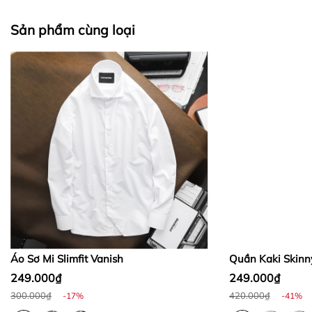
II. CHÍNH SÁCH KIỂM HÀNG
Sản phẩm cùng loại
Bước 1:
Bước 2:
Bước 3
:
Áo Sơ Mi Slimfit Vanish
Quần Kaki Skinn
249.000₫
249.000₫
300.000₫
420.000₫
-17%
-41%