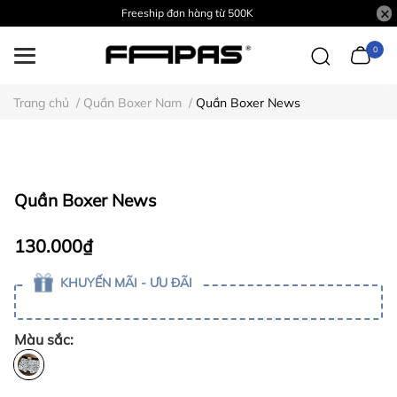
Freeship đơn hàng từ 500K
0
Trang chủ
/
Quần Boxer Nam
/
Quần Boxer News
Quần Boxer News
130.000₫
KHUYẾN MÃI - ƯU ĐÃI
Màu sắc: