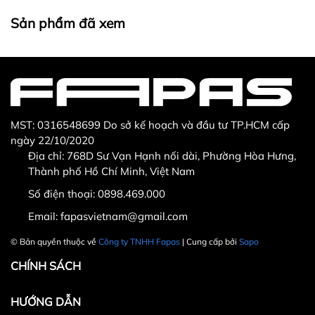
Thừa/ thiếu sản phẩm
Sản phẩm không đúng với đơn hàng đã đặt
Sản phẩm đã xem
Sản phẩm bị hư hỏng khi nhìn bằng mắt thường
MST: 0316548699 Do sở kế hoạch và đầu tư TP.HCM cấp
ngày 22/10/2020
Địa chỉ: 768D Sư Vạn Hạnh nối dài, Phường Hòa Hưng,
Thành phố Hồ Chí Minh, Việt Nam
Số điện thoại:
0898.469.000
Hotline CSKH: 090 376 9205
Email:
fapasvietnam@gmail.com
Thời gian: Thứ Hai đến Thứ Bảy, từ 8h30 đến 17h.
© Bản quyền thuộc về
Công ty TNHH Fapas
| Cung cấp bởi
Sapo
Fanpage:
FACEBOOK.COM/FAPAS.VN
CHÍNH SÁCH
HƯỚNG DẪN