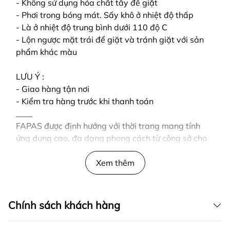
- Không sử dụng hóa chất tẩy để giặt
- Phơi trong bóng mát. Sấy khô ở nhiệt độ thấp
- Là ở nhiệt độ trung bình dưới 110 độ C
- Lộn ngược mặt trái để giặt và tránh giặt với sản
phẩm khác màu
LƯU Ý :
- Giao hàng tận nơi
- Kiểm tra hàng trước khi thanh toán
____
FAPAS được định hướng với thời trang mang tính
ứng dụng cao, đa dạng phong cách từ công sở cho
tới đường phố, từ thanh lịch cho tới cá tính.
Bên cạnh đó là thiết kế đơn giản nhưng không đơn
Xem thêm
điệu, không bị nhàm chán nhờ vào sự biến tấu trong
từng chi tiết, từng đường nét, từng chất liệu được
chọn lọc kỹ.
Chính sách khách hàng
Từ đó mang đến phong cách ăn mặc tối giản nhưng
vẫn có “chất” riêng, vẫn tạo sự khác biệt và ấn