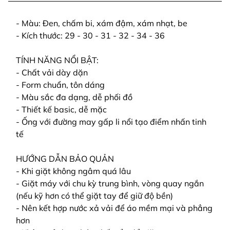
- Màu: Đen, chấm bi, xám đậm, xám nhạt, be
- Kích thước: 29 - 30 - 31 - 32 - 34 - 36
TÍNH NĂNG NỔI BẬT:
- Chất vải dày dặn
- Form chuẩn, tôn dáng
- Màu sắc đa dạng, dễ phối đồ
- Thiết kế basic, dễ mặc
- Ống với đường may gấp li nổi tạo điểm nhấn tinh
tế
HƯỚNG DẪN BẢO QUẢN
- Khi giặt không ngâm quá lâu
- Giặt máy với chu kỳ trung bình, vòng quay ngắn
(nếu kỹ hơn có thể giặt tay để giữ độ bền)
- Nên kết hợp nước xả vải để áo mềm mại và phẳng
hơn