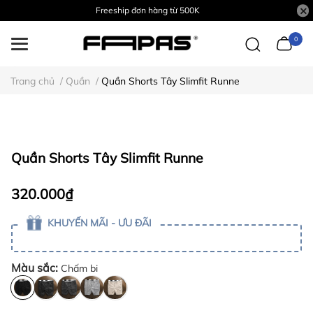
Freeship đơn hàng từ 500K
0
Trang chủ
/
Quần
/
Quần Shorts Tây Slimfit Runne
Quần Shorts Tây Slimfit Runne
320.000₫
KHUYẾN MÃI - ƯU ĐÃI
Màu sắc:
Chấm bi