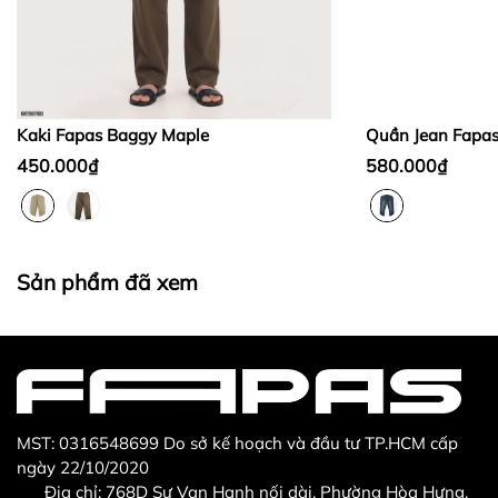
Bước 2:
Bước 3
:
Kaki Fapas Baggy Maple
Quần Jean Fapa
450.000₫
580.000₫
Thừa/ thiếu sản phẩm
Sản phẩm không đúng với đơn hàng đã đặt
Sản phẩm đã xem
Sản phẩm bị hư hỏng khi nhìn bằng mắt thường
MST: 0316548699 Do sở kế hoạch và đầu tư TP.HCM cấp
ngày 22/10/2020
Địa chỉ: 768D Sư Vạn Hạnh nối dài, Phường Hòa Hưng,