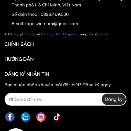
Thành phố Hồ Chí Minh, Việt Nam
Số điện thoại:
0898.469.000
Hotline CSKH: 090 376 9205
Email:
fapasvietnam@gmail.com
Thời gian: Thứ Hai đến Thứ Bảy, từ 8h30 đến 17h.
© Bản quyền thuộc về
Công ty TNHH Fapas
| Cung cấp bởi
Sapo
Fanpage:
FACEBOOK.COM/FAPAS.VN
CHÍNH SÁCH
HƯỚNG DẪN
ĐĂNG KÝ NHẬN TIN
Bạn muốn nhận khuyến mãi đặc biệt? Đăng ký ngay.
Đăng ký