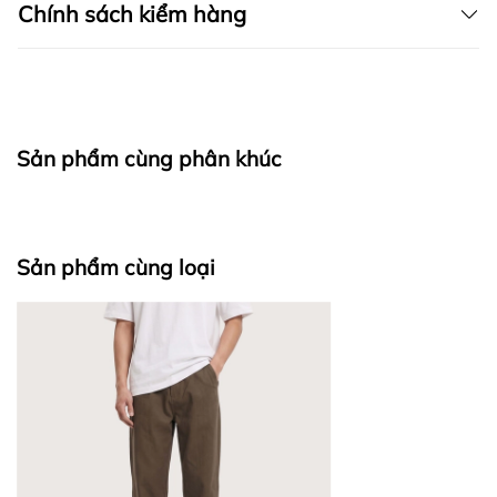
Chính sách kiểm hàng
tượng.
SẢN PHẨM ĐƯỢC THIẾT KẾ BỞI FAPAS
I. CAM KẾT
Sản phẩm cùng phân khúc
fapas.vn
II. CHÍNH SÁCH KIỂM HÀNG
Sản phẩm cùng loại
Bước 1: