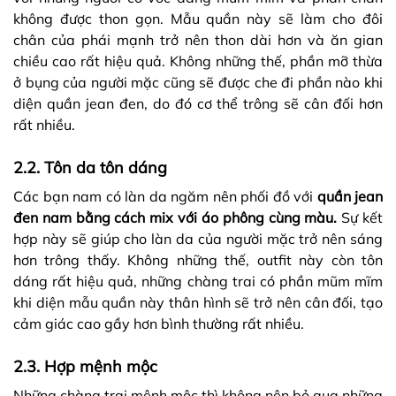
không được thon gọn. Mẫu quần này sẽ làm cho đôi
chân của phái mạnh trở nên thon dài hơn và ăn gian
chiều cao rất hiệu quả. Không những thế, phần mỡ thừa
ở bụng của người mặc cũng sẽ được che đi phần nào khi
diện quần jean đen, do đó cơ thể trông sẽ cân đối hơn
rất nhiều.
2.2. Tôn da tôn dáng
Các bạn nam có làn da ngăm nên phối đồ với
quần jean
đen nam bằng cách mix với áo phông cùng màu.
Sự kết
hợp này sẽ giúp cho làn da của người mặc trở nên sáng
hơn trông thấy. Không những thế, outfit này còn tôn
dáng rất hiệu quả, những chàng trai có phần mũm mĩm
khi diện mẫu quần này thân hình sẽ trở nên cân đối, tạo
cảm giác cao gầy hơn bình thường rất nhiều.
2.3. Hợp mệnh mộc
Những chàng trai mệnh mộc thì không nên bỏ qua những