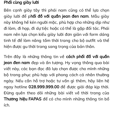
Phối cùng giày lười
Bên cạnh giày tây thì phái nam cũng có thể lựa chọn
giày lười để p
hối đồ với quần jean đen nam
. Mẫu giày
này không hề kén người mặc, phù hợp cho những dịp như
đi làm, đi họp, đi dự tiệc hoặc có thể là gặp đối tác. Phái
nam nên lựa chọn kiểu giày lười đơn giản với form dáng
tinh tế để làm nâng tầm thời trang cho bộ outfit và thể
hiện được gu thời trang sang trọng của bản thân.
Trên đây là những thông tin về
cách phối đồ với quần
jean đen nam
đẹp và ấn tượng. Hy vọng thông qua bài
viết này, các bạn đọc đã lựa chọn được cho mình những
bộ trang phục phù hợp với phong cách cá nhân thường
ngày. Nếu cần hỗ trợ hoặc tư vấn gì thêm, hãy liên hệ
ngay hotline
028.999.999.00
để được giải đáp kịp thời.
Đừng quên theo dõi những bài viết về thời trang của
Thương hiệu FAPAS
để có cho mình những thông tin bổ
ích.