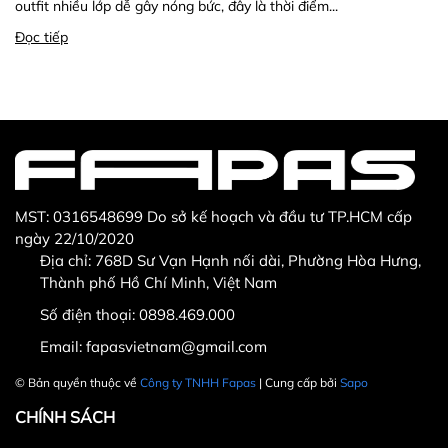
outfit nhiều lớp dễ gây nóng bức, đây là thời điểm...
Đọc tiếp
MST: 0316548699 Do sở kế hoạch và đầu tư TP.HCM cấp
ngày 22/10/2020
Địa chỉ: 768D Sư Vạn Hạnh nối dài, Phường Hòa Hưng,
Thành phố Hồ Chí Minh, Việt Nam
Số điện thoại:
0898.469.000
Email:
fapasvietnam@gmail.com
© Bản quyền thuộc về
Công ty TNHH Fapas
| Cung cấp bởi
Sapo
CHÍNH SÁCH