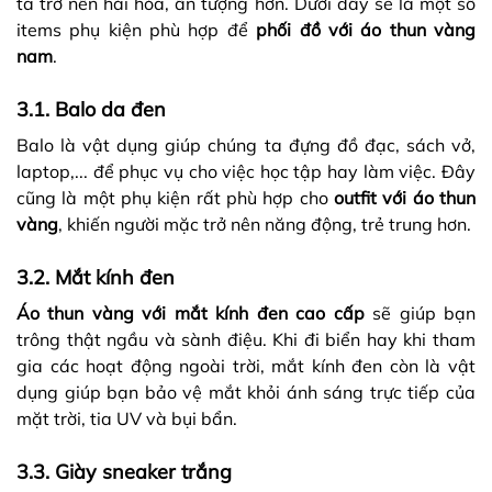
ta trở nên hài hòa, ấn tượng hơn. Dưới đây sẽ là một số
items phụ kiện phù hợp để
phối đồ với áo thun vàng
nam
.
3.1. Balo da đen
Balo là vật dụng giúp chúng ta đựng đồ đạc, sách vở,
laptop,... để phục vụ cho việc học tập hay làm việc. Đây
cũng là một phụ kiện rất phù hợp cho
outfit với áo thun
vàng
, khiến người mặc trở nên năng động, trẻ trung hơn.
3.2. Mắt kính đen
Áo thun vàng với mắt kính đen cao cấp
sẽ giúp bạn
trông thật ngầu và sành điệu. Khi đi biển hay khi tham
gia các hoạt động ngoài trời, mắt kính đen còn là vật
dụng giúp bạn bảo vệ mắt khỏi ánh sáng trực tiếp của
mặt trời, tia UV và bụi bẩn.
3.3. Giày sneaker trắng