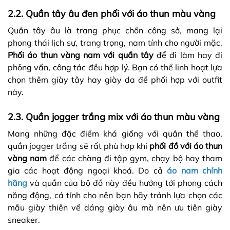
2.2. Quần tây âu đen phối với áo thun màu vàng
Quần tây âu là trang phục chốn công sở, mang lại
phong thái lịch sự, trang trọng, nam tính cho người mặc.
Phối áo thun vàng nam với quần tây
để đi làm hay đi
phỏng vấn, công tác đều hợp lý. Bạn có thể linh hoạt lựa
chọn thêm giày tây hay giày da để phối hợp với outfit
này.
2.3. Quần jogger trắng mix với áo thun màu vàng
Mang những đặc điểm khá giống với quần thể thao,
quần jogger trắng sẽ rất phù hợp khi
phối đồ với áo thun
vàng nam
để các chàng đi tập gym, chạy bộ hay tham
gia các hoạt động ngoại khoá. Do cả
áo nam chính
hãng
và quần của bộ đồ này đều hướng tới phong cách
năng động, cá tính cho nên bạn hãy tránh lựa chọn các
mẫu giày thiên về dáng giày âu mà nên ưu tiên giày
sneaker.