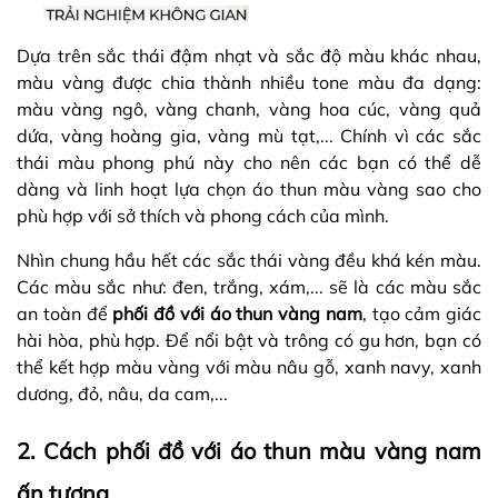
Dựa trên sắc thái đậm nhạt và sắc độ màu khác nhau,
màu vàng được chia thành nhiều tone màu đa dạng:
màu vàng ngô, vàng chanh, vàng hoa cúc, vàng quả
dứa, vàng hoàng gia, vàng mù tạt,... Chính vì các sắc
thái màu phong phú này cho nên các bạn có thể dễ
dàng và linh hoạt lựa chọn áo thun màu vàng sao cho
phù hợp với sở thích và phong cách của mình.
Nhìn chung hầu hết các sắc thái vàng đều khá kén màu.
Các màu sắc như: đen, trắng, xám,... sẽ là các màu sắc
an toàn để
phối đồ với áo thun vàng nam
, tạo cảm giác
hài hòa, phù hợp. Để nổi bật và trông có gu hơn, bạn có
thể kết hợp màu vàng với màu nâu gỗ, xanh navy, xanh
dương, đỏ, nâu, da cam,...
2. Cách phối đồ với áo thun màu vàng nam
ấn tượng