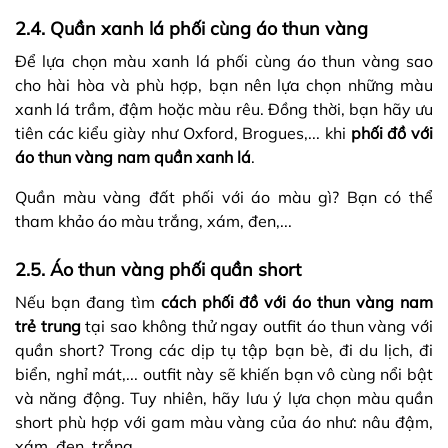
2.4. Quần xanh lá phối cùng áo thun vàng
Để lựa chọn màu xanh lá phối cùng áo thun vàng sao
cho hài hòa và phù hợp, bạn nên lựa chọn những màu
xanh lá trầm, đậm hoặc màu rêu. Đồng thời, bạn hãy ưu
tiên các kiểu giày như Oxford, Brogues,... khi
phối đồ với
áo thun vàng nam quần xanh lá
.
Quần màu vàng đất phối với áo màu gì? Bạn có thể
tham khảo áo màu trắng, xám, đen,...
2.5. Áo thun vàng phối quần short
Nếu bạn đang tìm
cách phối đồ với áo thun vàng nam
trẻ trung
tại sao không thử ngay outfit áo thun vàng với
quần short? Trong các dịp tụ tập bạn bè, đi du lịch, đi
biển, nghỉ mát,... outfit này sẽ khiến bạn vô cùng nổi bật
và năng động. Tuy nhiên, hãy lưu ý lựa chọn màu quần
short phù hợp với gam màu vàng của áo như: nâu đậm,
xám, đen, trắng,...