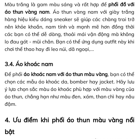
Màu trắng là gam màu sáng và rất hợp để
phối đồ với
áo thun vàng nam
. Áo thun vàng nam với giày trắng
hàng hiệu kiểu dáng sneaker sẽ giúp các chàng trai trở
nên khỏe khoắn, nam tính và mạnh mẽ hơn đồng thời
các bạn có thể dễ dàng, thoải mái vận động mà không
lo đau gót - mũi chân. Bạn có thể ứng dụng outfit này khi
chơi thể thao hay đi leo núi, dã ngoại,...
3.4. Áo khoác nam
Để phối
áo khoác nam với áo thun màu vàng
, bạn có thể
chọn các mẫu áo khoác da, bomber hay jacket. Hãy lưu
ý lựa chọn sắc màu áo khoác phù hợp với màu vàng của
áo thun, chẳng hạn như màu đen, xám, than chì hay nâu
đậm.
4. Ưu điểm khi phối áo thun màu vàng nổi
bật