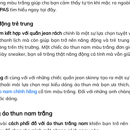
tông màu trắng giúp cho bạn cảm thấy tự tin khi mặc ra ngoà
PAS
tìm hiểu ngay tại đây.
động trẻ trung
m kết hợp với quần jean rách
chính là một sự lựa chọn tuyệt
thanh lịch mà còn giúp bạn trở nên năng động và trẻ trung
ộng trên thị trường. Một chiếc áo thun nam màu trắng đơn gi
giày sneaker, bạn sẽ trông thật năng động cá tính mà vẫn giữ
ng
đi cùng với với những chiếc quần jean skinny tạo ra một sự
thoải mái lựa chọn mọi kiểu dáng áo thun mà bạn ưa thích,
o nam chính hãng
cổ tim màu trắng. Đối với những anh chàn
vóc dáng.
g áo thun nam trắng
vài
cách phối đồ với áo thun trắng nam
khiến bạn trở nên 