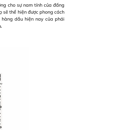
ượng cho sự nam tính của đấng
ọ sẽ thể hiện được phong cách
n hàng dầu hiện nay của phái
m.