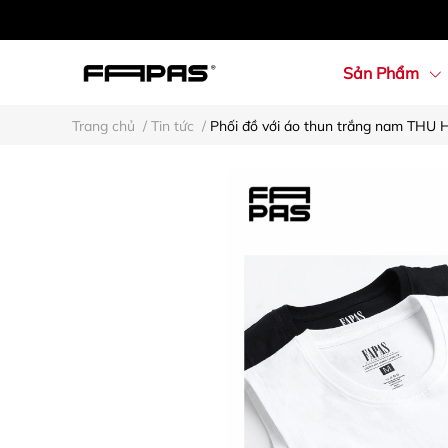
Sản Phẩm
Trang chủ
/
Tin tức
/
Phối đồ với áo thun trắng nam THU