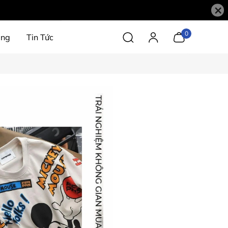
×
0
àng
Tin Tức