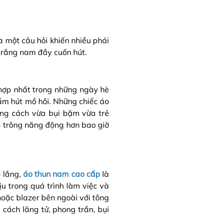
à một câu hỏi khiến nhiều phái
n trắng nam đầy cuốn hút.
 hợp nhất trong những ngày hè
hấm hút mồ hôi. Những chiếc áo
ng cách vừa bụi bặm vừa trẻ
ạn trông năng động hơn bao giờ
o lắng,
áo thun nam cao cấp
là
u trong quá trình làm việc và
hoặc blazer bên ngoài với tông
 cách lãng tử, phong trần, bụi