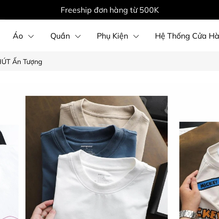
Freeship đơn hàng từ 500K
Áo
Quần
Phụ Kiện
Hệ Thống Cửa H
 HÚT Ấn Tượng