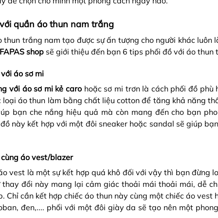
ây để chọn cho mình một phong cách ngay nào.
 với quần áo thun nam trắng
 thun trắng nam tạo được sự ấn tượng cho người khác luôn l
FAPAS shop
sẽ giới thiệu đến bạn 6 tips phối đồ với áo thu
 với áo sơ mi
g với áo sơ mi kẻ caro
hoặc sơ mi trơn là cách phối đồ phù
 loại áo thun làm bằng chất liệu cotton để tăng khả năng t
giúp bạn che nắng hiệu quả mà còn mang đến cho bạn pho
et đồ này kết hợp với một đôi sneaker hoặc sandal sẽ giúp b
g cùng áo vest/blazer
áo vest là một sự kết hợp quá khô đối với vậy thì bạn đừng l
 thay đổi này mang lại cảm giác thoải mái thoải mái, dễ chị
ếp. Chỉ cần kết hợp chiếc áo thun này cùng một chiếc áo vest 
ban, đen,.... phối với một đôi giày da sẽ tạo nên một phong