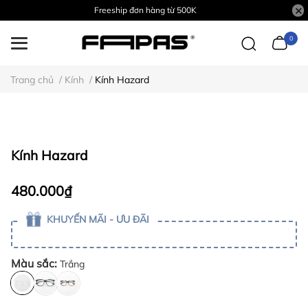
Freeship đơn hàng từ 500K
0
Trang chủ
/
Kính
/
Kính Hazard
Kính Hazard
480.000₫
KHUYẾN MÃI - ƯU ĐÃI
Màu sắc:
Trắng