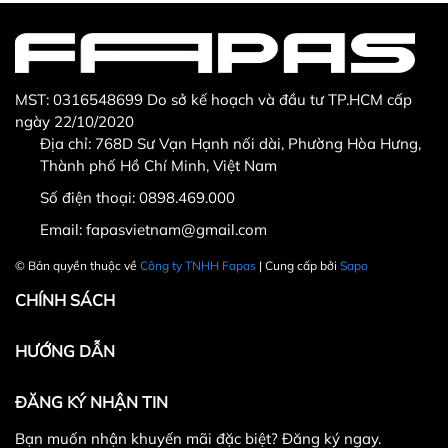
MST: 0316548699 Do sở kế hoạch và đầu tư TP.HCM cấp
ngày 22/10/2020
Địa chỉ: 768D Sư Vạn Hạnh nối dài, Phường Hòa Hưng,
Thành phố Hồ Chí Minh, Việt Nam
Số điện thoại:
0898.469.000
Hotline CSKH: 090 376 9205
Email:
fapasvietnam@gmail.com
Thời gian: Thứ Hai đến Thứ Bảy, từ 8h30 đến 17h.
© Bản quyền thuộc về
Công ty TNHH Fapas
| Cung cấp bởi
Sapo
Fanpage:
FACEBOOK.COM/FAPAS.VN
CHÍNH SÁCH
HƯỚNG DẪN
ĐĂNG KÝ NHẬN TIN
Bạn muốn nhận khuyến mãi đặc biệt? Đăng ký ngay.