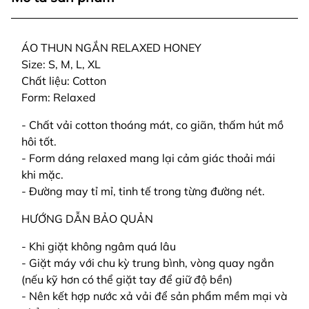
ÁO THUN NGẮN RELAXED HONEY
Size: S, M, L, XL
Chất liệu: Cotton
Form: Relaxed
- Chất vải cotton thoáng mát, co giãn, thấm hút mồ
hôi tốt.
- Form dáng relaxed mang lại cảm giác thoải mái
khi mặc.
- Đường may tỉ mỉ, tinh tế trong từng đường nét.
HƯỚNG DẪN BẢO QUẢN
- Khi giặt không ngâm quá lâu
- Giặt máy với chu kỳ trung bình, vòng quay ngắn
(nếu kỹ hơn có thể giặt tay để giữ độ bền)
- Nên kết hợp nước xả vải để sản phẩm mềm mại và