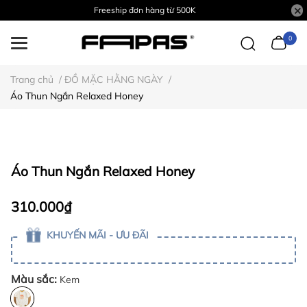
Freeship đơn hàng từ 500K
0
Trang chủ
/
ĐỒ MẶC HẰNG NGÀY
/
Áo Thun Ngắn Relaxed Honey
Áo Thun Ngắn Relaxed Honey
310.000₫
KHUYẾN MÃI - ƯU ĐÃI
Màu sắc:
Kem