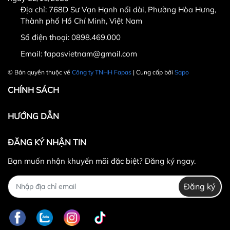
Địa chỉ: 768D Sư Vạn Hạnh nối dài, Phường Hòa Hưng,
Thành phố Hồ Chí Minh, Việt Nam
Số điện thoại:
0898.469.000
Hotline CSKH: 090 376 9205
Email:
fapasvietnam@gmail.com
Thời gian: Thứ Hai đến Thứ Bảy, từ 8h30 đến 17h.
© Bản quyền thuộc về
Công ty TNHH Fapas
| Cung cấp bởi
Sapo
Fanpage:
FACEBOOK.COM/FAPAS.VN
CHÍNH SÁCH
HƯỚNG DẪN
ĐĂNG KÝ NHẬN TIN
Bạn muốn nhận khuyến mãi đặc biệt? Đăng ký ngay.
Đăng ký