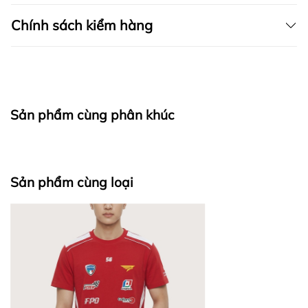
trung đến những chiếc áo sơ mi lịch lãm, sang trọng,
tất cả đều được FAPAS thiết kế tỉ mỉ, trau chuốt
Chính sách kiểm hàng
từng đường nét, mang đến sự hoàn hảo cho phong
cách của bạn.
I. CAM KẾT
SẢN PHẨM ĐƯỢC THIẾT KẾ BỞI FAPAS
Sản phẩm cùng phân khúc
fapas.vn
II. CHÍNH SÁCH KIỂM HÀNG
Sản phẩm cùng loại
Bước 1: