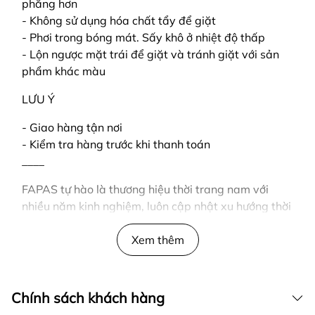
phẳng hơn
- Không sử dụng hóa chất tẩy để giặt
- Phơi trong bóng mát. Sấy khô ở nhiệt độ thấp
- Lộn ngược mặt trái để giặt và tránh giặt với sản
phẩm khác màu
LƯU Ý
- Giao hàng tận nơi
- Kiểm tra hàng trước khi thanh toán
____
FAPAS tự hào là thương hiệu thời trang nam với
nhiều năm kinh nghiệm, luôn cập nhật xu hướng thời
trang mới nhất để mang đến cho khách hàng những
sản phẩm chất lượng và thời thượng.
Xem thêm
Bộ sưu tập FAPAS vô cùng đa dạng về mẫu mã,
kiểu dáng, đáp ứng mọi nhu cầu và sở thích của các
Chính sách khách hàng
quý ông. Từ những chiếc áo thun năng động, trẻ