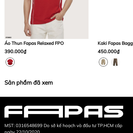
Bước 2:
Bước 3
:
Áo Thun Fapas Relaxed FPO
Kaki Fapas Bagg
390.000₫
450.000₫
Thừa/ thiếu sản phẩm
Sản phẩm không đúng với đơn hàng đã đặt
Sản phẩm đã xem
Sản phẩm bị hư hỏng khi nhìn bằng mắt thường
MST: 0316548699 Do sở kế hoạch và đầu tư TP.HCM cấp
ngày 22/10/2020