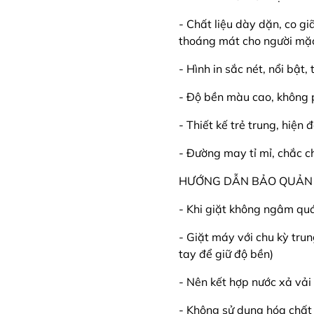
- Chất liệu dày dặn, co g
thoáng mát cho người mặ
- Hình in sắc nét, nổi bật,
- Độ bền màu cao, không 
- Thiết kế trẻ trung, hiện
- Đường may tỉ mỉ, chắc c
HƯỚNG DẪN BẢO QUẢN
- Khi giặt không ngâm qu
- Giặt máy với chu kỳ tru
tay để giữ độ bền)
- Nên kết hợp nước xả v
- Không sử dụng hóa chất 