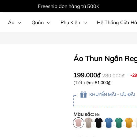
Freeship đơn hàng từ 500K
Áo
Quần
Phụ Kiện
Hệ Thống Cửa H
Áo Thun Ngắn Reg
199.000₫
280.000₫
-2
(Tiết kiệm:
81.000₫
)
KHUYẾN MÃI - ƯU ĐÃI
Màu sắc:
Be