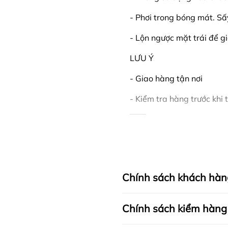
- Phơi trong bóng mát. Sấ
- Lộn ngược mặt trái để g
LƯU Ý
- Giao hàng tận nơi
- Kiểm tra hàng trước khi
____
FAPAS tự hào là thương hi
luôn cập nhật xu hướng t
hàng những sản phẩm chất
Chính sách khách hàn
Bộ sưu tập ÁO NAM của F
đáp ứng mọi nhu cầu và sở
thun năng động, trẻ trung 
Chính sách kiểm hàng
tất cả đều được FAPAS thi
đến sự hoàn hảo cho phon