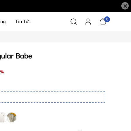
×
0
àng
Tin Tức
ular Babe
9%