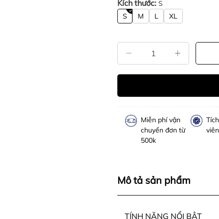
Kích thước:
S
S
M
L
XL
Miễn phí vận
Tíc
chuyển đơn từ
viên
500k
Mô tả sản phẩm
TÍNH NĂNG NỔI BẬT