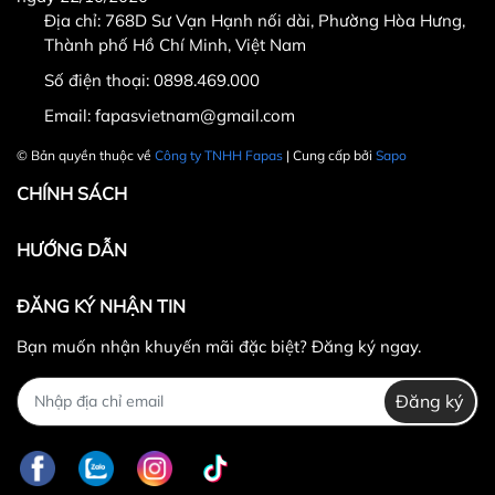
Địa chỉ: 768D Sư Vạn Hạnh nối dài, Phường Hòa Hưng,
Thành phố Hồ Chí Minh, Việt Nam
Số điện thoại:
0898.469.000
Hotline CSKH: 090 376 9205
Email:
fapasvietnam@gmail.com
Thời gian: Thứ Hai đến Thứ Bảy, từ 8h30 đến 17h.
© Bản quyền thuộc về
Công ty TNHH Fapas
| Cung cấp bởi
Sapo
Fanpage:
FACEBOOK.COM/FAPAS.VN
CHÍNH SÁCH
HƯỚNG DẪN
ĐĂNG KÝ NHẬN TIN
Bạn muốn nhận khuyến mãi đặc biệt? Đăng ký ngay.
Đăng ký