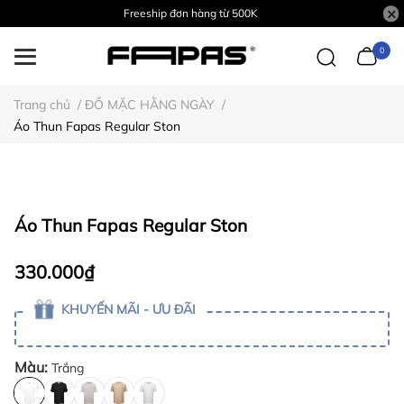
Freeship đơn hàng từ 500K
0
Trang chủ
/
ĐỒ MẶC HẰNG NGÀY
/
Áo Thun Fapas Regular Ston
Áo Thun Fapas Regular Ston
330.000₫
KHUYẾN MÃI - ƯU ĐÃI
Màu:
Trắng