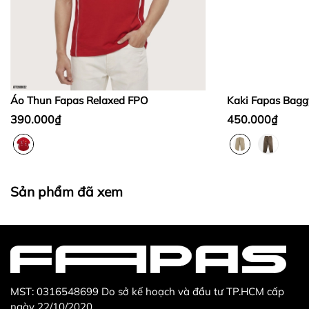
Bước 2:
Bước 3
:
Áo Thun Fapas Relaxed FPO
Kaki Fapas Bagg
390.000₫
450.000₫
Thừa/ thiếu sản phẩm
Sản phẩm không đúng với đơn hàng đã đặt
Sản phẩm đã xem
Sản phẩm bị hư hỏng khi nhìn bằng mắt thường
MST: 0316548699 Do sở kế hoạch và đầu tư TP.HCM cấp
ngày 22/10/2020