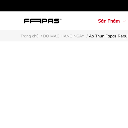
Sản Phẩm
Trang chủ
/
ĐỒ MẶC HẰNG NGÀY
/
Áo Thun Fapas Regu