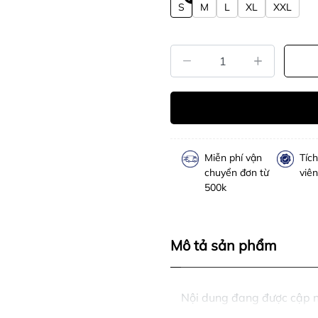
S
M
L
XL
XXL
Miễn phí vận
Tíc
chuyển đơn từ
viên
500k
Mô tả sản phẩm
Nội dung đang được cập 