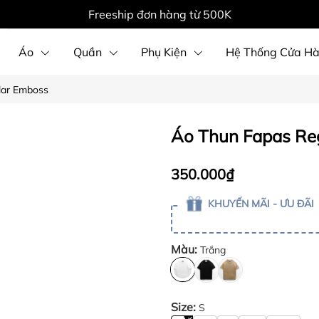
Freeship đơn hàng từ 500K
Áo
Quần
Phụ Kiện
Hệ Thống Cửa H
lar Emboss
Áo Thun Fapas Re
350.000₫
KHUYẾN MÃI - ƯU ĐÃI
Màu:
Trắng
Size:
S