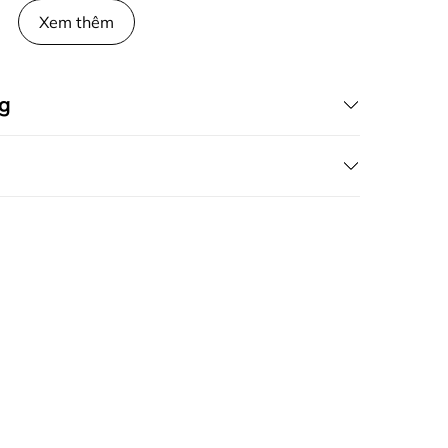
Xem thêm
g
fapas.vn
G