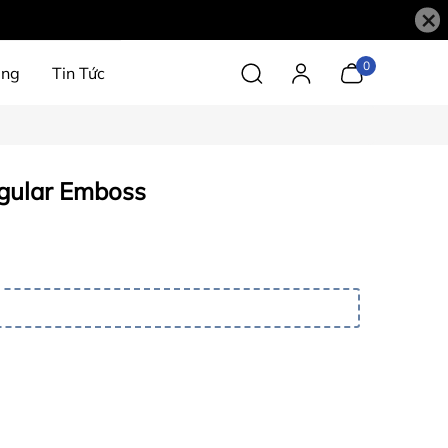
×
0
àng
Tin Tức
gular Emboss