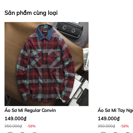
II. CHÍNH SÁCH KIỂM HÀNG
Sản phẩm cùng loại
Bước 1:
Bước 2:
Bước 3
:
Áo Sơ Mi Regular Convin
Áo Sơ Mi Tay Ng
149.000₫
149.000₫
350.000₫
350.000₫
-58%
-58%