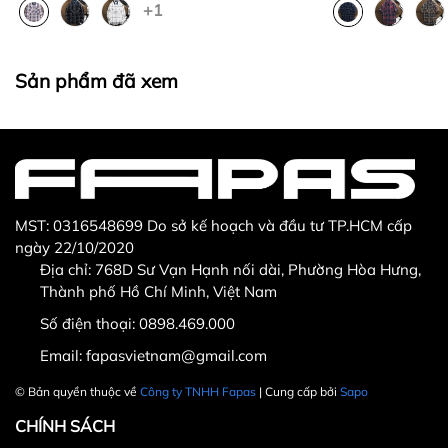
+1
Thừa/ thiếu sản phẩm
Sản phẩm không đúng với đơn hàng đã đặt
Sản phẩm bị hư hỏng khi nhìn bằng mắt thường
Sản phẩm đã xem
MST: 0316548699 Do sở kế hoạch và đầu tư TP.HCM cấp
ngày 22/10/2020
Địa chỉ: 768D Sư Vạn Hạnh nối dài, Phường Hòa Hưng,
Thành phố Hồ Chí Minh, Việt Nam
Hotline CSKH: 090 376 9205
Số điện thoại:
0898.469.000
Thời gian: Thứ Hai đến Thứ Bảy, từ 8h30 đến 17h.
Email:
fapasvietnam@gmail.com
Fanpage:
FACEBOOK.COM/FAPAS.VN
© Bản quyền thuộc về
Công ty TNHH Fapas
| Cung cấp bởi
Sapo
CHÍNH SÁCH