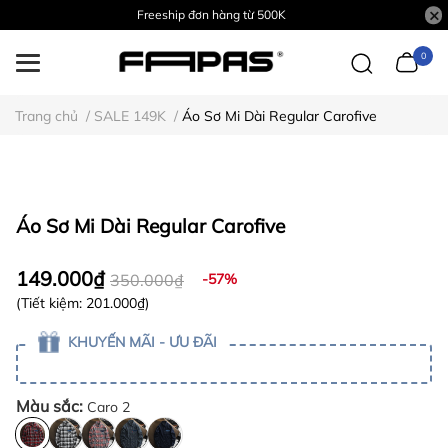
Freeship đơn hàng từ 500K
0
Trang chủ
/
SALE 149K
/
Áo Sơ Mi Dài Regular Carofive
Áo Sơ Mi Dài Regular Carofive
149.000₫
350.000₫
-57%
(Tiết kiệm:
201.000₫
)
KHUYẾN MÃI - ƯU ĐÃI
Màu sắc:
Caro 2