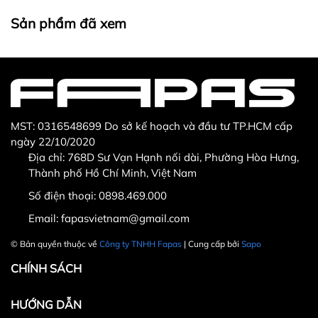
Thừa/ thiếu sản phẩm
Sản phẩm không đúng với đơn hàng đã đặt
Sản phẩm đã xem
Sản phẩm bị hư hỏng khi nhìn bằng mắt thường
MST: 0316548699 Do sở kế hoạch và đầu tư TP.HCM cấp
ngày 22/10/2020
Địa chỉ: 768D Sư Vạn Hạnh nối dài, Phường Hòa Hưng,
Thành phố Hồ Chí Minh, Việt Nam
Số điện thoại:
0898.469.000
Hotline CSKH: 090 376 9205
Email:
fapasvietnam@gmail.com
Thời gian: Thứ Hai đến Thứ Bảy, từ 8h30 đến 17h.
© Bản quyền thuộc về
Công ty TNHH Fapas
| Cung cấp bởi
Sapo
Fanpage:
FACEBOOK.COM/FAPAS.VN
CHÍNH SÁCH
HƯỚNG DẪN