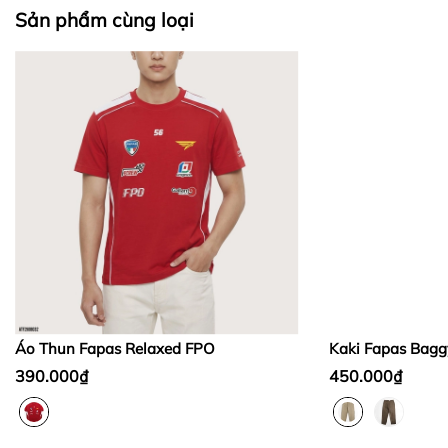
II. CHÍNH SÁCH KIỂM HÀNG
Sản phẩm cùng loại
Bước 1:
Bước 2:
Bước 3
:
Áo Thun Fapas Relaxed FPO
Kaki Fapas Bagg
390.000₫
450.000₫