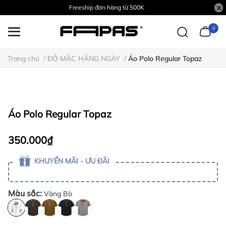
Freeship đơn hàng từ 500K
0
Trang chủ
/
ĐỒ MẶC HẰNG NGÀY
/
Áo Polo Regular Topaz
Áo Polo Regular Topaz
350.000₫
KHUYẾN MÃI - ƯU ĐÃI
Màu sắc:
Vàng Bò